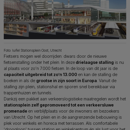
Foto: luifel Stationsplein Oost, Utrecht
Fietsers mogen wel doorrijden: dwars door de nieuwe
fietsenstalling onder het plein. In deze
drielaagse stalling
is nu
al plaats voor zo’n 7.000 fietsen. In de loop van dit jaar is de
capaciteit uitgebreid tot zo’n 13.000
en kan de stalling de
boeken in als de
grootse in zijn soort in Europa
. Vanuit de
stalling zijn plein, stationshal en sporen snel bereikbaar via
trappenhuizen en tunnels.
Dankzij een pakket aan verkeerslogistieke maatregelen wordt het
stationsplein zelf gepromoveerd tot een verkeersluwe
promenade
en verblijfplaats voor de inwoners en bezoekers
van Utrecht. Op het plein en in de aangrenzende bebouwing is
plek voor winkels en horeca met terrassen. Als comfortabele
‘droogloop’ tussen station en winkelcentrum én als lust voor het