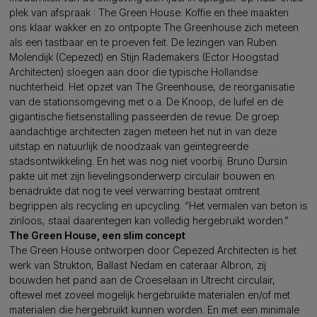
plek van afspraak : The Green House. Koffie en thee maakten
ons klaar wakker en zo ontpopte The Greenhouse zich meteen
als een tastbaar en te proeven feit. De lezingen van Ruben
Molendijk (Cepezed) en Stijn Rademakers (Ector Hoogstad
Architecten) sloegen aan door die typische Hollandse
nuchterheid. Het opzet van The Greenhouse, de reorganisatie
van de stationsomgeving met o.a. De Knoop, de luifel en de
gigantische fietsenstalling passeerden de revue. De groep
aandachtige architecten zagen meteen het nut in van deze
uitstap en natuurlijk de noodzaak van geïntegreerde
stadsontwikkeling. En het was nog niet voorbij. Bruno Dursin
pakte uit met zijn lievelingsonderwerp circulair bouwen en
benadrukte dat nog te veel verwarring bestaat omtrent
begrippen als recycling en upcycling. “Het vermalen van beton is
zinloos, staal daarentegen kan volledig hergebruikt worden.”
The Green House, een slim concept
The Green House ontworpen door Cepezed Architecten is het
werk van Strukton, Ballast Nedam en cateraar Albron, zij
bouwden het pand aan de Croeselaan in Utrecht circulair,
oftewel met zoveel mogelijk hergebruikte ­materialen en/of met
materialen die hergebruikt kunnen worden. En met een minimale