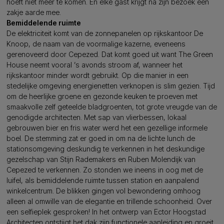
hoeft niet meer te komen. En elke gast krijgt na zijn bezoek een
zakje aarde mee.
Bemiddelende ruimte
De elektriciteit komt van de zonnepanelen op rijkskantoor De
Knoop, de naam van de voormalige kazerne, eveneens
gerenoveerd door Cepezed. Dat komt goed uit want The Green
House neemt vooral ’s avonds stroom af, wanneer het
rijkskantoor minder wordt gebruikt. Op die manier in een
stedelijke omgeving energienetten verknopen is slim gezien. Tijd
om de heerlijke groene en gezonde keuken te proeven met
smaakvolle zelf geteelde bladgroenten, tot grote vreugde van de
genodigde architecten. Met sap van vlierbessen, lokaal
gebrouwen bier en fris water werd het een gezellige informele
boel. De stemming zat er goed in om na de lichte lunch de
stationsomgeving deskundig te verkennen in het deskundige
gezelschap van Stijn Rademakers en Ruben Molendijk van
Cepezed te verkennen. Zo stonden we ineens in oog met de
luifel, als bemiddelende ruimte tussen station en aanpalend
winkelcentrum. De blikken gingen vol bewondering omhoog
alleen al omwille van de elegantie en trillende schoonheid. Over
een selfieplek gesproken! In het ontwerp van Ector Hoogstad
Architecten ontstijgt het dak zijn functionele aanleiding en groeit