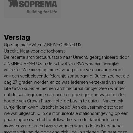
Verslag
Op stap met BVA en ZINKINFO BENELUX
Utrecht, klaar voor de toekomst
De recente architectuuruitstap naar Utrecht, georganiseerd door
ZINKINFO BENELUX in de schoot van BVA was een heerlijke
voltreffer. Wie meeging moest vroeg uit de veren maar genoot
van een veelbelovende feloranje zonsopgang. Buiten zou het die
dag 27 graden worden en zo was iedereen verzekerd van een
late
Indian summer
met een architecturaal randje. Geen wonder
dat de samengekomen architecten goed geluimd waren om ter
hoogte van Crown Plaza Hotel de bus in te duiken. Na een dik
uurtje rijden kwam Utrecht in beeld. Aan de Jaarmarkt stonden
we wat uitgeschud in de monumentale stationsomgeving op een
paar stappen van het hoofdkwartier van de Rabobank, een
monster van glas en bizarre vormen waarin de hedendaagse
moderniteit van de omgeving zich ijdel in spiegelt. Op naar onze