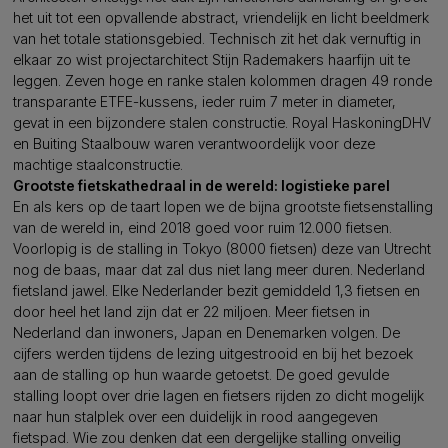
het uit tot een opvallende abstract, vriendelijk en licht beeldmerk
van het totale stationsgebied. Technisch zit het dak vernuftig in
elkaar zo wist projectarchitect Stijn Rademakers haarfijn uit te
leggen. Zeven hoge en ranke stalen kolommen dragen 49 ronde
transparante ETFE-kussens, ieder ruim 7 meter in diameter,
gevat in een bijzondere stalen constructie. Royal HaskoningDHV
en Buiting Staalbouw waren verantwoordelijk voor deze
machtige staalconstructie.
Grootste fietskathedraal in de wereld: logistieke parel
En als kers op de taart lopen we de bijna grootste fietsenstalling
van de wereld in, eind 2018 goed voor ruim 12.000 fietsen.
Voorlopig is de stalling in Tokyo (8000 fietsen) deze van Utrecht
nog de baas, maar dat zal dus niet lang meer duren. Nederland
fietsland jawel. Elke Nederlander bezit gemiddeld 1,3 fietsen en
door heel het land zijn dat er 22 miljoen. Meer fietsen in
Nederland dan inwoners, Japan en Denemarken volgen. De
cijfers werden tijdens de lezing uitgestrooid en bij het bezoek
aan de stalling op hun waarde getoetst. De goed gevulde
stalling loopt over drie lagen en fietsers rijden zo dicht mogelijk
naar hun stalplek over een duidelijk in rood aangegeven
fietspad. Wie zou denken dat een dergelijke stalling onveilig