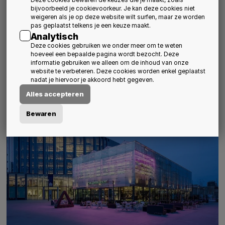
Deze cookies bewaren de keuzes die je maakt, zoals
opgebouwd. Ook bij de keuze van het materiaal is gestreefd
bijvoorbeeld je cookievoorkeur. Je kan deze cookies niet
naar hergebruik.
weigeren als je op deze website wilt surfen, maar ze worden
Het tweelaagse paviljoen is ontworpen als
generiek
pas geplaatst telkens je een keuze maakt.
Analytisch
bouwpakket
met een demontabel staalskelet van
Deze cookies gebruiken we onder meer om te weten
gegalvaniseerde profielen. De maatvoering is afgeleid van die
hoeveel een bepaalde pagina wordt bezocht. Deze
van de rookglazen gevelpanelen van het voormalige
informatie gebruiken we alleen om de inhoud van onze
kazernegebouw; deze worden namelijk hergebruikt voor de
website te verbeteren. Deze cookies worden enkel geplaatst
tweede huid en de kas van het paviljoen.
nadat je hiervoor je akkoord hebt gegeven.
Alles accepteren
Bewaren