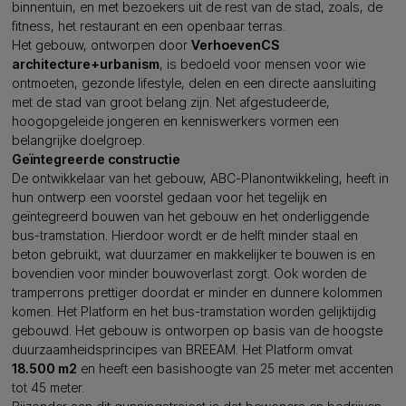
binnentuin, en met bezoekers uit de rest van de stad, zoals, de
fitness, het restaurant en een openbaar terras.
Het gebouw, ontworpen door
VerhoevenCS
architecture+urbanism
, is bedoeld voor mensen voor wie
ontmoeten, gezonde lifestyle, delen en een directe aansluiting
met de stad van groot belang zijn. Net afgestudeerde,
hoogopgeleide jongeren en kenniswerkers vormen een
belangrijke doelgroep.
Ge
ï
ntegreerde constructie
De ontwikkelaar van het gebouw, ABC-Planontwikkeling, heeft in
hun ontwerp een voorstel gedaan voor het tegelijk en
geïntegreerd bouwen van het gebouw en het onderliggende
bus-tramstation. Hierdoor wordt er de helft minder staal en
beton gebruikt, wat duurzamer en makkelijker te bouwen is en
bovendien voor minder bouwoverlast zorgt. Ook worden de
tramperrons prettiger doordat er minder en dunnere kolommen
komen. Het Platform en het bus-tramstation worden gelijktijdig
gebouwd. Het gebouw is ontworpen op basis van de hoogste
duurzaamheidsprincipes van BREEAM. Het Platform omvat
18.500 m2
en heeft een basishoogte van 25 meter met accenten
tot 45 meter.