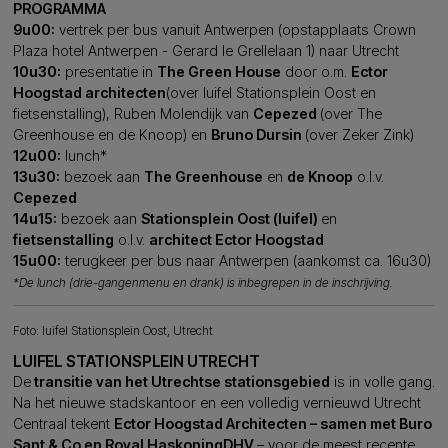
PROGRAMMA
9u00:
vertrek per bus vanuit Antwerpen (opstapplaats Crown
Plaza hotel Antwerpen - Gerard le Grellelaan 1) naar Utrecht
10u30:
presentatie in
The Green House
door o.m.
Ector
Hoogstad architecten
(over luifel Stationsplein Oost en
fietsenstalling), Ruben Molendijk van
Cepezed
(over The
Greenhouse en de Knoop) en
Bruno Dursin
(over Zeker Zink)
12u00:
lunch*
13u30:
bezoek aan
The Greenhouse
en
de Knoop
o.l.v.
Cepezed
14u15:
bezoek aan
Stationsplein Oost (luifel)
en
fietsenstalling
o.l.v.
architect Ector Hoogstad
15u00:
terugkeer per bus naar Antwerpen (aankomst ca. 16u30)
*De lunch (drie-gangenmenu en drank) is inbegrepen in de inschrijving.
Foto: luifel Stationsplein Oost, Utrecht
LUIFEL STATIONSPLEIN UTRECHT
De
transitie van het Utrechtse stationsgebied
is in volle gang.
Na het nieuwe stadskantoor en een volledig vernieuwd Utrecht
Centraal tekent
Ector Hoogstad Architecten – samen met Buro
Sant & Co en Royal HaskoningDHV
– voor de meest recente