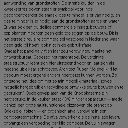
aanwending van grondstoffen. De straffe kruiden in de
kweekserres boven staan er symbool voor: hoe
geconcentreerder de smaak, des te minder is er van nodig, en
des te minder is er nodig aan de grondstoffen aarde en water.
Er was ook een duidelijke commerciële inslag: bouwers of
exploitanten mochten geen geld toeleggen op de bouw. Dit is
het eerste circulaire commercieel vastgoed in Nederland waar
geen geld bij hoeft, ook niet in de gebruiksfase.
Omdat het pand na vijftien jaar zou verdwijnen, maakte het
ontwerpbureau Cepezed het remontabel. De verzinkte
staalstructuur leent zich hier uitstekend voor en laat zich als
mecano uit elkaar schroeven. Architect Ruben Molendijk: “Het
gebouw moest ergens anders neergezet kunnen worden. Zo
ontstond het idee om met zo min mogelijk materiaal, zoveel
mogelijk hergebruik en recycling te ontwikkelen, te bouwen en te
gebruiken.” Oude gevelplaten van de Knoopkazerne zijn
hergebruikt, in de keuken staat 40% minder apparatuur — mede
dankzij een grote multifunctionele pizzaoven die brandt op
Griekse olijfpitten — en organisch afval verdwijnt in een
composteermachine. De afvalverwerker die de installatie levert,
ontvangt een vergoeding per kilo compost. De vuilniswagen