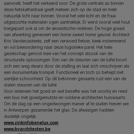
aanvoelt, heeft het verkeerd voor. De grote centrale as binnen
deze fietskathedraal geeft meteen zich op de stad en trekt
natuurlijk licht naar binnen. Vooral het vele licht en de fraai
uitgezochte materialen ogen aantrekkijk. Er werd vooral veel hout
toegepast ook al om de akoestische redenen. De hoge graad
van afwerking genereert een
home sweet home
gevoel. Architect
Kris Vandecasteele, zelf een verwoed fietser, keek instemmend
en vol bewondering naar deze logistieke parel. Het hele
gezelschap genoot mee van het concept alsook van de
structurele oplossingen. Een van de steunen van de luifel boort
zich een weg dwars door de stalling en laat zich omschrijven als
een monumentale trompet. Functioneel en toch zo behept met
sierlijke schoonheid. Op dit betonnen gevaarte rust een van de
stalen steunen van de luifel.
Voor iedereen het goed en wel besefte was het voorbij en reed
een bus met goedgemutste en voldane architecten huiswaarts.
Om de dag op een ongedwongen manier af te sluiten hieven we
in Antwerpen gezamenlijk het glas. De afwezigen hadden
duidelijk ongelijk.
www.zinkinfobenelux.com
www.bvarchitecten.be