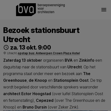
menu
Bezoek stationsbuurt
Utrecht
za. 13 okt. 9:00
schedule
Utrecht
opstap bus: Antwerpen Crown Plaza Hotel
place
Zaterdag 13 oktober
organiseren
BVA
en
Zinkinfo
een
daguitstap naar de stationsbuurt van
Utrecht
. Op het
programma staat onder meer een bezoek aan
The
Greenhouse
,
de Knoop
en
Stationsplein Oost
. De trip
wordt begeleid door verschillende sprekers waaronder
architect
Ector Hoogstad
(over luifel Stationsplein Oost
en fietsenstalling),
Cepezed
(over The Greenhouse en de
Knoop) en
Bruno Dursin
(over Zeker Zink).