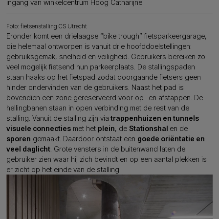
ingang van winkelcentrum Hoog Catharijne.
Foto: fietsenstalling CS Utrecht
Eronder komt een drielaagse “bike trough” fietsparkeergarage,
die helemaal ontworpen is vanuit drie hoofddoelstellingen:
gebruiksgemak, snelheid en veiligheid. Gebruikers bereiken zo
veel mogelijk fietsend hun parkeerplaats. De stallingspaden
staan haaks op het fietspad zodat doorgaande fietsers geen
hinder ondervinden van de gebruikers. Naast het pad is
bovendien een zone gereserveerd voor op- en afstappen. De
hellingbanen staan in open verbinding met de rest van de
stalling. Vanuit de stalling zijn via
trappenhuizen en tunnels
visuele connecties
met het
plein
, de
Stationshal
en de
sporen
gemaakt. Daardoor ontstaat een
goede oriëntatie en
veel daglicht
. Grote vensters in de buitenwand laten de
gebruiker zien waar hij zich bevindt en op een aantal plekken is
er zicht op het einde van de stalling.