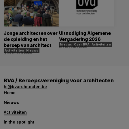
Jonge architecten over
Uitnodiging Algemene
de opleiding en het
Vergadering 2026
beroep van architect
Nieuws
Over BVA
Activiteiten
3 augustus 2026
event
Activiteiten
Nieuws
20 oktober 2026
event
BVA / Beroepsvereniging voor architecten
hi@bvarchitecten.be
Home
Nieuws
Activiteiten
In the spotlight