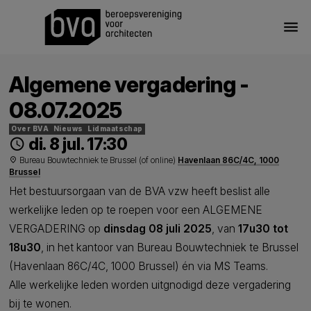
menu
Algemene vergadering -
08.07.2025
Over BVA
Nieuws
Lidmaatschap
di. 8 jul. 17:30
schedule
Bureau Bouwtechniek te Brussel (of online)
Havenlaan 86C/4C, 1000
place
Brussel
Het bestuursorgaan van de BVA vzw heeft beslist alle
werkelijke leden op te roepen voor een ALGEMENE
VERGADERING op
dinsdag 08 j
uli 2025
, van
17u30 tot
18u30
, in het kantoor van Bureau Bouwtechniek te Brussel
(Havenlaan 86C/4C, 1000 Brussel) én via MS Teams.
Alle werkelijke leden worden uitgnodigd deze vergadering
bij te wonen.