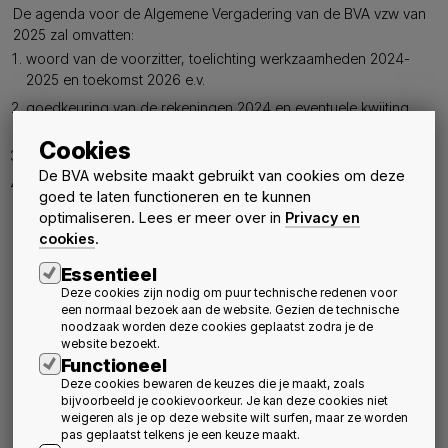
De agenda voor de Algemene Vergadering van de BVA vzw van
2025 zal omvatten:
woord van de voorzitter, toelichting werkzaamheden 2024-
2025 en toekomst 2026 e.v.
goedkeuring van de rekeningen 2024 en eventuele kwijting
aan de bestuurders
Cookies
goedkeuring budget 2025
De BVA website maakt gebruikt van cookies om deze
ontslagen en benoemingen bestuurders
goed te laten functioneren en te kunnen
Indien u wenst deel te nemen, gelieve u dan in te schrijven
optimaliseren. Lees er meer over in
Privacy en
via bovenstaand formulier. De deelname link (voor mocht u
cookies
.
online wensen deel te nemen) zal u dan ook bezorgd
worden.
Essentieel
U kan als lid ook een (handgeschreven en ondertekende)
Deze cookies zijn nodig om puur technische redenen voor
een normaal bezoek aan de website. Gezien de technische
volmacht geven
aan een ander werkelijk lid. Deze volmacht
noodzaak worden deze cookies geplaatst zodra je de
moet
24 h vóór het begin van de vergadering via e-mail
aan
website bezoekt.
de secretaris op het adres
sofie.borre@bvarchitecten.be
Functioneel
worden gezonden, die dat bij het begin van de vergadering zal
Deze cookies bewaren de keuzes die je maakt, zoals
bevestigen. (Noot: één lid mag maximaal 19 andere werkelijke
bijvoorbeeld je cookievoorkeur. Je kan deze cookies niet
leden vertegenwoordigen via volmacht.)
weigeren als je op deze website wilt surfen, maar ze worden
pas geplaatst telkens je een keuze maakt.