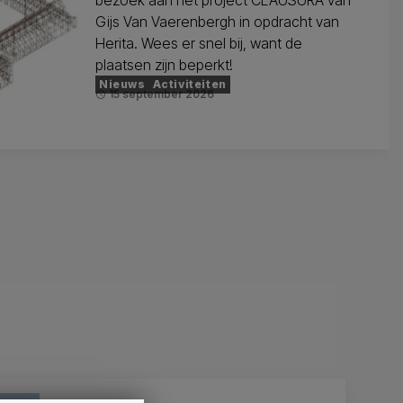
bezoek aan het project CLAUSURA van
Gijs Van Vaerenbergh in opdracht van
Herita. Wees er snel bij, want de
plaatsen zijn beperkt!
Nieuws
Activiteiten
15 september 2026
schedule