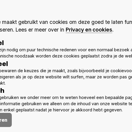
 hun werk dat bijdraagt
 de schijnwerpers te
maakt gebruikt van cookies om deze goed te laten fun
satie of je bureau in zijn
seren. Lees er meer over in
Privacy en cookies
.
te presenteren en het via
el
genoten als een breder
ijn nodig om puur technische redenen voor een normaal bezoek 
hnische noodzaak worden deze cookies geplaatst zodra je de web
teit, duurzaamheid en
eel
n en te delen!
ewaren de keuzes die je maakt, zoals bijvoorbeeld je cookievoo
eigeren als je op deze website wilt surfen, maar ze worden pas ge
kt.
ch
gebruiken we onder meer om te weten hoeveel een bepaalde pag
informatie gebruiken we alleen om de inhoud van onze website t
 enkel geplaatst nadat je hiervoor je akkoord hebt gegeven.
ren