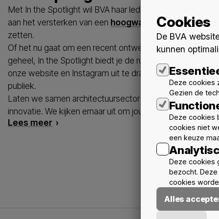
Met In the Spotlight wil BVA haar leden de kans geven om
Cookies
aan het versterken van een
hoogwaardige Baukultur
in
zetten.
De BVA website 
Of het nu gaat om een recent ontwerp, een bijzondere reali
kunnen optimali
geheel, In the Spotlight biedt je de ruimte om jouw werk 
Essentie
onze website en Instagram uit te dragen naar zowel vak
Deze cookies z
publiek.
Gezien de tec
Laten we samen architectuursector versterken met kwali
Function
innovatie. We kijken ernaar uit om jouw werk te ontdekke
Deze cookies b
Lees meer
cookies niet w
een keuze maa
Analytis
Deze cookies 
bezocht. Deze 
cookies worden
Alles accepte