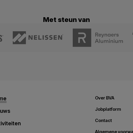
Met steun van
me
Over BVA
Jobplatform
euws
Contact
iviteiten
Algemene voorw