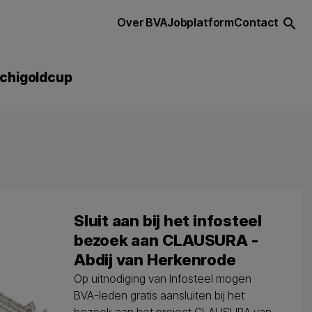
Over BVA
Jobplatform
Contact
search
chigoldcup
Sluit aan bij het infosteel
bezoek aan CLAUSURA -
Abdij van Herkenrode
Op uitnodiging van Infosteel mogen
BVA-leden gratis aansluiten bij het