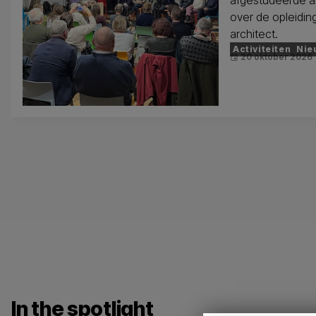
afgestudeerde ar
over de opleidin
architect.
Activiteiten
Nie
20 oktober 2026
event
In the spotlight