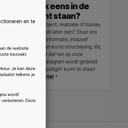
Zelf ook eens in de
spotlight staan?
ctioneren en te
Heb je een project, realisatie of bureau
dat je graag wilt laten zien? Stuur ons
dan je projectinformatie, inclusief
beelden en een korte omschrijving. Wij
aan de website.
zorgen ervoor dat het op onze
site bezoekt.
website en Instagram wordt gedeeld
rkeur. Je kan deze
en zo ‘in de spotlight’ komt te staan!
plaatst telkens je
Doe je voorstel
ina wordt
e verbeteren. Deze