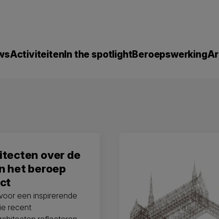
ws
Activiteiten
In the spotlight
Beroepswerking
Ar
itecten over de
en het beroep
ct
t voor een inspirerende
ie recent