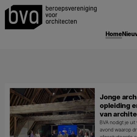
search
Home
Nieu
Jonge arch
opleiding 
van archite
BVA nodigt je ui
avond waarop dr