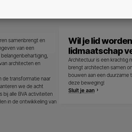
Wil je lid worde
deren samenbrengt en
ormgeven van een
lidmaatschap v
 belangenbehartiging,
Architectuur is een krachti
van architecten en
brengt architecten samen om
bouwen aan een duurzame toe
n de transformatie naar
deze beweging!
hanteren we de acht
Sluit je aan
bij alle BVA activiteiten
len in de ontwikkeling van