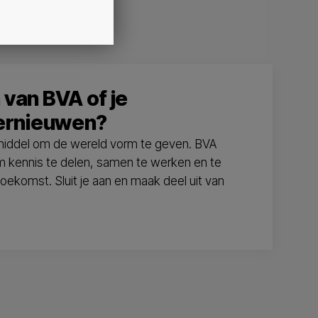
n van BVA of je
ernieuwen?
g middel om de wereld vorm te geven. BVA
 kennis te delen, samen te werken en te
komst. Sluit je aan en maak deel uit van