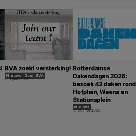
d
BVA zoekt versterking!
Rotterdamse
Dakendagen 2026:
Nieuws
Over BVA
1 juni 2026
schedule
bezoek 42 daken rond
Hofplein, Weena en
Stationsplein
Nieuws
30 mei 2026
schedule