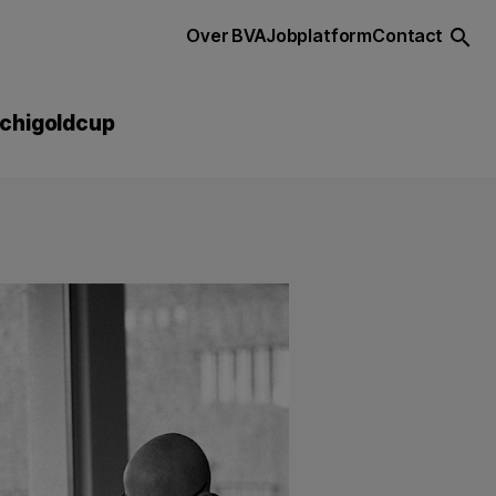
Over BVA
Jobplatform
Contact
search
chigoldcup