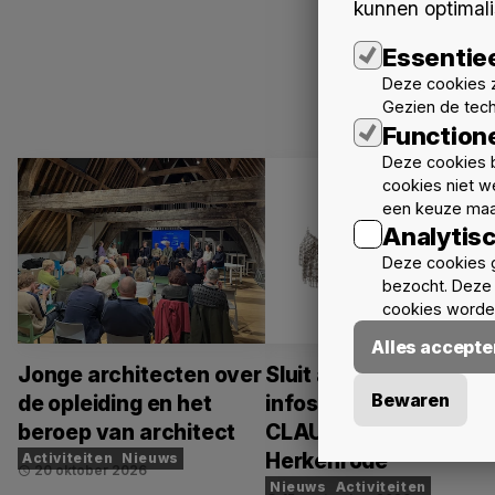
kunnen optimali
Essentie
Deze cookies z
Gezien de tec
Function
Deze cookies b
cookies niet w
een keuze maa
Analytis
Deze cookies 
bezocht. Deze 
cookies worden
Alles accepte
Jonge architecten over
Sluit aan bij het
Bewaren
de opleiding en het
infosteel bezoek aan
beroep van architect
CLAUSURA - Abdij va
Herkenrode
Activiteiten
Nieuws
20 oktober 2026
schedule
Nieuws
Activiteiten