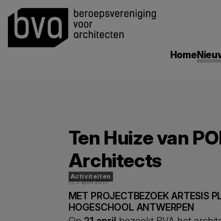
search
Home
Nieu
Ten Huize van P
Architects
Activiteiten
5 april 2017
schedule
MET PROJECTBEZOEK ARTESIS P
HOGESCHOOL ANTWERPEN