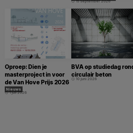
15 september 2026
schedule
Oproep: Dien je
BVA op studiedag ron
masterproject in voor
circulair beton
10 juni 2026
schedule
de Van Hove Prijs 2026
Nieuws
1 juli 2026
schedule