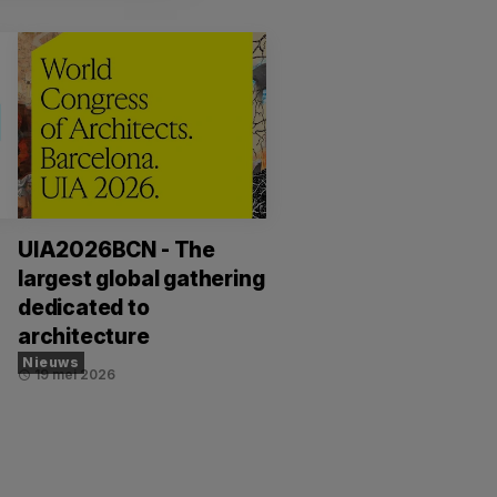
UIA2026BCN - The
largest global gathering
dedicated to
architecture
Nieuws
19 mei 2026
schedule