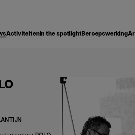
ws
Activiteiten
In the spotlight
Beroepswerking
Ar
OLO
LANTIJN