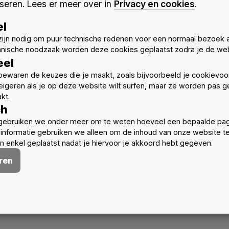
seren. Lees er meer over in
Privacy en cookies
.
el
ijn nodig om puur technische redenen voor een normaal bezoek 
hnische noodzaak worden deze cookies geplaatst zodra je de web
Meer nieuws
eel
ewaren de keuzes die je maakt, zoals bijvoorbeeld je cookievoo
eigeren als je op deze website wilt surfen, maar ze worden pas ge
kt.
ch
gebruiken we onder meer om te weten hoeveel een bepaalde pag
informatie gebruiken we alleen om de inhoud van onze website t
 enkel geplaatst nadat je hiervoor je akkoord hebt gegeven.
ren
BVA & Davos
Uitnodiging Algemene
Vergadering 2026
Nieuws
Over BVA
1 september 2026
schedule
n
Nieuws
Over BVA
Activiteit
3 augustus 2026
schedule