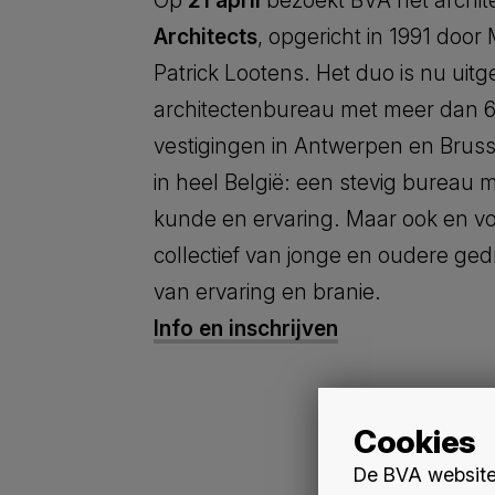
Op
21 april
bezoekt BVA het archi
Architects
, opgericht in 1991 door
Patrick Lootens. Het duo is nu uitg
architectenbureau met meer dan 
vestigingen in Antwerpen en Brus
in heel België: een stevig bureau 
kunde en ervaring. Maar ook en vo
collectief van jonge en oudere g
van ervaring en branie.
Info en inschrijven
Cookies
De BVA website 