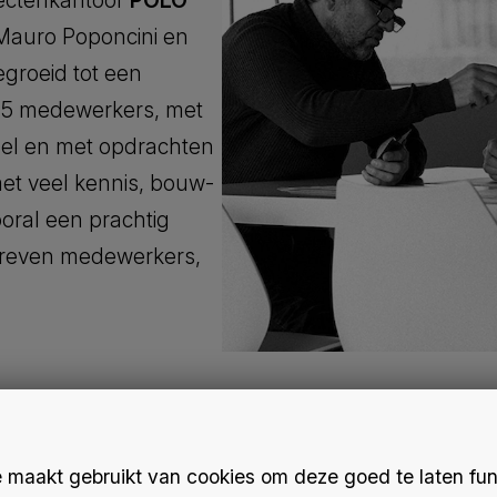
tectenkantoor
POLO
 Mauro Poponcini en
egroeid tot een
65 medewerkers, met
sel en met opdrachten
met veel kennis, bouw-
oral een prachtig
edreven medewerkers,
maakt gebruikt van cookies om deze goed te laten fun