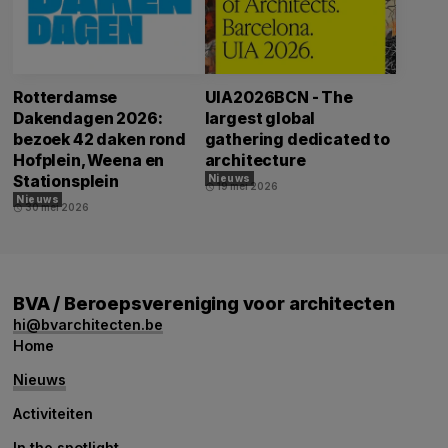
Rotterdamse
UIA2026BCN - The
Dakendagen 2026:
largest global
bezoek 42 daken rond
gathering dedicated to
Hofplein, Weena en
architecture
Stationsplein
Nieuws
19 mei 2026
schedule
Nieuws
30 mei 2026
schedule
BVA / Beroepsvereniging voor architecten
hi@bvarchitecten.be
Home
Nieuws
Activiteiten
In the spotlight