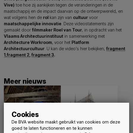
Vive)
toe hoe zij aankijken tegen de veranderingen in de
maatschappij en de impact daarvan op de ontwerpwereld, en
wat volgens hen de
rol
kan zijn van
cultuur
voor
maatschappelijke innovatie
. Deze videostatements zijn
gemaakt door
filmmaker Roel van Tour
, in opdracht van het
Vlaams Architectuurinstituut
in samenwerking met
Architecture Workroom
, voor het
Platform
Architectuurcultuur
. U kan de video’s hier
bekijken,
fragment
1
,
fragment 2
,
fragment 3
.
Meer nieuws
Cookies
De BVA website maakt gebruikt van cookies om deze
goed te laten functioneren en te kunnen