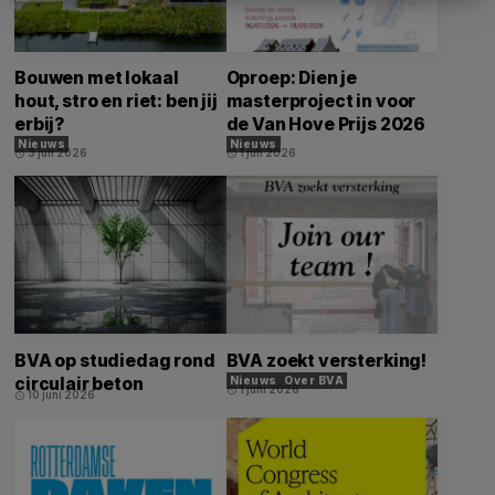
Bouwen met lokaal
Oproep: Dien je
hout, stro en riet: ben jij
masterproject in voor
erbij?
de Van Hove Prijs 2026
Nieuws
Nieuws
3 juli 2026
1 juli 2026
schedule
schedule
BVA op studiedag rond
BVA zoekt versterking!
circulair beton
Nieuws
Over BVA
1 juni 2026
schedule
10 juni 2026
schedule