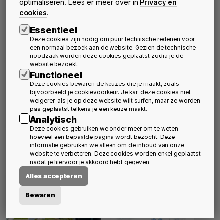
optimaliseren. Lees er meer over in
Privacy en
Jonge architecten over
Sluit aan bij het
cookies
.
de opleiding en het
infosteel bezoek aan
beroep van architect
CLAUSURA - Abdij van
Essentieel
Herkenrode
Activiteiten
Nieuws
20 oktober 2026
schedule
Deze cookies zijn nodig om puur technische redenen voor
Nieuws
Activiteiten
een normaal bezoek aan de website. Gezien de technische
15 september 2026
schedule
noodzaak worden deze cookies geplaatst zodra je de
website bezoekt.
Functioneel
Deze cookies bewaren de keuzes die je maakt, zoals
bijvoorbeeld je cookievoorkeur. Je kan deze cookies niet
weigeren als je op deze website wilt surfen, maar ze worden
pas geplaatst telkens je een keuze maakt.
Analytisch
Deze cookies gebruiken we onder meer om te weten
hoeveel een bepaalde pagina wordt bezocht. Deze
BVA & Davos
Uitnodiging Algemene
informatie gebruiken we alleen om de inhoud van onze
Vergadering 2026
Nieuws
Over BVA
1 september 2026
schedule
website te verbeteren. Deze cookies worden enkel geplaatst
Nieuws
Over BVA
Activiteiten
nadat je hiervoor je akkoord hebt gegeven.
3 augustus 2026
schedule
Alles accepteren
Bewaren