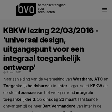
menu
KBKW lezing 22/03/2016 -
'universal design,
uitgangspunt voor een
integraal toegankelijk
ontwerp'
3 maart 2016
schedule
Naar aanleiding van de versmelting van
Westkans, ATO
en
Toegankelijkheidsbureau
tot
Inter
, organiseert
KBKW
de
eerste
infosessie
van het werkjaar rond
integrale
toegankelijkheid
. Op
dinsdag 22 maart
aanstaande
ontvangen zij de heer
Bart Vermandere
van Inter in de