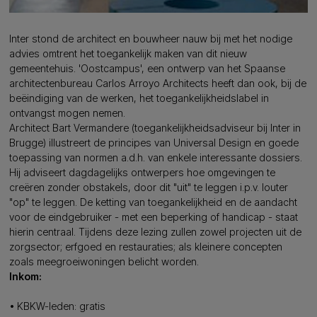
Inter stond de architect en bouwheer nauw bij met het nodige
advies omtrent het toegankelijk maken van dit nieuw
gemeentehuis. 'Oostcampus', een ontwerp van het Spaanse
architectenbureau Carlos Arroyo Architects heeft dan ook, bij de
beëindiging van de werken, het toegankelijkheidslabel in
ontvangst mogen nemen.
Architect Bart Vermandere (toegankelijkheidsadviseur bij Inter in
Brugge) illustreert de principes van Universal Design en goede
toepassing van normen a.d.h. van enkele interessante dossiers.
Hij adviseert dagdagelijks ontwerpers hoe omgevingen te
creëren zonder obstakels, door dit "uit" te leggen i.p.v. louter
"op" te leggen. De ketting van toegankelijkheid en de aandacht
voor de eindgebruiker - met een beperking of handicap - staat
hierin centraal. Tijdens deze lezing zullen zowel projecten uit de
zorgsector; erfgoed en restauraties; als kleinere concepten
zoals meegroeiwoningen belicht worden.
Inkom:
• KBKW-leden: gratis