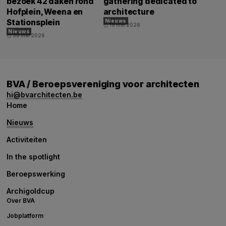
bezoek 42 daken rond
gathering dedicated to
Hofplein, Weena en
architecture
Stationsplein
Nieuws
19 mei 2026
schedule
Nieuws
30 mei 2026
schedule
BVA / Beroepsvereniging voor architecten
hi@bvarchitecten.be
Home
Nieuws
Activiteiten
In the spotlight
Beroepswerking
Archigoldcup
Over BVA
Jobplatform