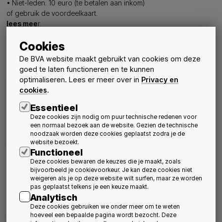
• Niet-leden: 10 euro (te betalen aan inkom)
of gebruik de voordeelkaart.
lees mee
r.
Cookies
De BVA website maakt gebruikt van cookies om deze
Meer nieuws
goed te laten functioneren en te kunnen
optimaliseren. Lees er meer over in
Privacy en
cookies
.
Essentieel
Deze cookies zijn nodig om puur technische redenen voor
een normaal bezoek aan de website. Gezien de technische
noodzaak worden deze cookies geplaatst zodra je de
website bezoekt.
Functioneel
Jonge architecten over
Sluit aan bij het
Deze cookies bewaren de keuzes die je maakt, zoals
de opleiding en het
infosteel bezoek aan
bijvoorbeeld je cookievoorkeur. Je kan deze cookies niet
beroep van architect
CLAUSURA - Abdij van
weigeren als je op deze website wilt surfen, maar ze worden
pas geplaatst telkens je een keuze maakt.
Herkenrode
Activiteiten
Nieuws
20 oktober 2026
schedule
Analytisch
Nieuws
Activiteiten
15 september 2026
schedule
Deze cookies gebruiken we onder meer om te weten
hoeveel een bepaalde pagina wordt bezocht. Deze