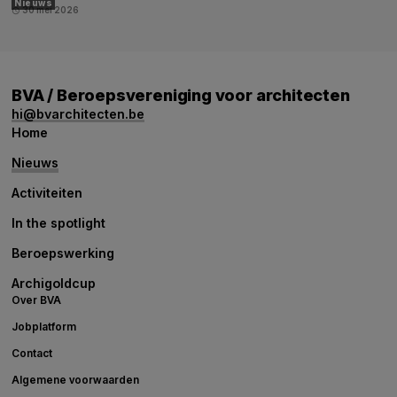
Nieuws
30 mei 2026
schedule
BVA / Beroepsvereniging voor architecten
hi@bvarchitecten.be
Home
Nieuws
Activiteiten
In the spotlight
Beroepswerking
Archigoldcup
Over BVA
Jobplatform
Contact
Algemene voorwaarden