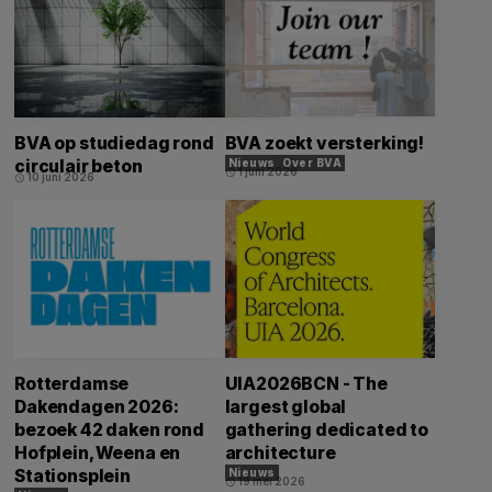
BVA op studiedag rond
BVA zoekt versterking!
circulair beton
Nieuws
Over BVA
1 juni 2026
schedule
10 juni 2026
schedule
Rotterdamse
UIA2026BCN - The
Dakendagen 2026:
largest global
bezoek 42 daken rond
gathering dedicated to
Hofplein, Weena en
architecture
Stationsplein
Nieuws
19 mei 2026
schedule