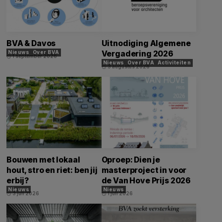
BVA & Davos
Uitnodiging Algemene
Vergadering 2026
Nieuws
Over BVA
1 september 2026
schedule
Nieuws
Over BVA
Activiteiten
3 augustus 2026
schedule
Bouwen met lokaal
Oproep: Dien je
hout, stro en riet: ben jij
masterproject in voor
erbij?
de Van Hove Prijs 2026
Nieuws
Nieuws
3 juli 2026
1 juli 2026
schedule
schedule