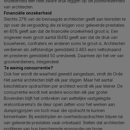
onzekerheid een heel zware druk leggen op de jobtevredenheid
van architecten.
Financiële onzekerheid
Slechts 27% van de bevraagde architecten geeft aan tevreden te
zijn over de vergoeding die ze krijgen voor geleverde prestaties
en 65% geeft aan dat de financiële onzekerheid groot is. Een
ongeveer even groot aantal (64%) geeft aan dat de druk van
bouwheren, confraters en anderen soms te groot is. Architecten
verdienen als zelfstandige gemiddeld 2.483 euro netto/maand
en presteren gemiddeld 50 uren/week. Daarmee zijn het ver van
grootverdieners, integendeel.
Te weinig concurrentie?
Ook hier wordt de waarheid geweld aangedaan, vindt de Orde.
Het aantal architecten blijft elk jaar stijgen. Maar het aantal
beschikbare opdrachten per architect wordt elk jaar kleiner. De
concurrentie wordt met andere woorden elk jaar groter.
Bovendien blijft het ontbreken van wettelijke vastgelegde
ereloonbarema’s de deur open zetten voor het werken aan
dumpingprijzen om toch maar die opdracht te kunnen
binnenhalen. Bij wedstrijden en overheidsopdrachten blijven tal
van geleverde prestaties vaak onbetaald. Stellen dat architecten
profiteren van hun beschermde monopolie om hoge