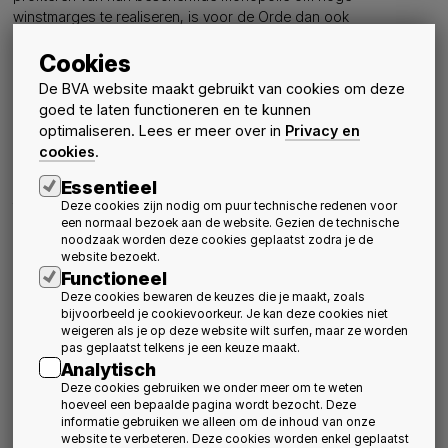
winstmarges te realiseren, is voor de Orde dan ook
onaanvaardbaar.
Cookies
Architecten vragen loon naar werk
Uit een eerder
onderzoek van de KU Leuven
op initiatief van de
De BVA website maakt gebruikt van cookies om deze
Orde van Architecten – Vlaamse Raad, uitgevoerd in 2015, bleek
goed te laten functioneren en te kunnen
reeds dat het beroep van architect veel arbeidsintensiever is
optimaliseren. Lees er meer over in
Privacy en
dan algemeen wordt gedacht. Niet alleen bouwheren en
cookies
.
overheden, maar ook architecten zelf schatten de workload van
een bouwproject veel te laag in. Het fors toegenomen
Essentieel
takenpakket maakt dat een gelijkaardig bouwproject vandaag
Deze cookies zijn nodig om puur technische redenen voor
een normaal bezoek aan de website. Gezien de technische
soms bijna dubbel zoveel werkuren in beslag neemt in
noodzaak worden deze cookies geplaatst zodra je de
vergelijking met pakweg twintig jaar geleden.
website bezoekt.
Een correct en eerlijk uurloon schommelt tussen de 65 en 95
Functioneel
euro, afhankelijk van de aard van de opdracht en van het
Deze cookies bewaren de keuzes die je maakt, zoals
kantoor, zo bleek uit het onderzoek. Architecten moeten het in
bijvoorbeeld je cookievoorkeur. Je kan deze cookies niet
realiteit vaak met minder stellen: het gemiddelde bruto uurloon
weigeren als je op deze website wilt surfen, maar ze worden
pas geplaatst telkens je een keuze maakt.
van een architect bedraagt 36 euro voor renovatie, voor
Analytisch
nieuwbouw is dat 47 euro.
Deze cookies gebruiken we onder meer om te weten
De Orde van Architecten zal blijven ijveren voor correcte
hoeveel een bepaalde pagina wordt bezocht. Deze
wedstrijdprocedures, correcte overheidsopdrachten en
informatie gebruiken we alleen om de inhoud van onze
correcte erelonen voor alle architecten.
website te verbeteren. Deze cookies worden enkel geplaatst