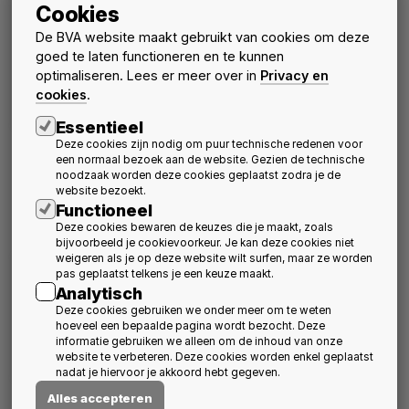
Cookies
De BVA website maakt gebruikt van cookies om deze
goed te laten functioneren en te kunnen
optimaliseren. Lees er meer over in
Privacy en
cookies
.
Essentieel
Deze cookies zijn nodig om puur technische redenen voor
Jonge architecten over
Sluit aan bij het
een normaal bezoek aan de website. Gezien de technische
de opleiding en het
infosteel bezoek aan
noodzaak worden deze cookies geplaatst zodra je de
beroep van architect
CLAUSURA - Abdij van
website bezoekt.
Herkenrode
Activiteiten
Nieuws
Functioneel
20 oktober 2026
schedule
Nieuws
Activiteiten
Deze cookies bewaren de keuzes die je maakt, zoals
15 september 2026
schedule
bijvoorbeeld je cookievoorkeur. Je kan deze cookies niet
weigeren als je op deze website wilt surfen, maar ze worden
pas geplaatst telkens je een keuze maakt.
Analytisch
Deze cookies gebruiken we onder meer om te weten
hoeveel een bepaalde pagina wordt bezocht. Deze
informatie gebruiken we alleen om de inhoud van onze
website te verbeteren. Deze cookies worden enkel geplaatst
nadat je hiervoor je akkoord hebt gegeven.
Alles accepteren
BVA & Davos
Uitnodiging Algemene