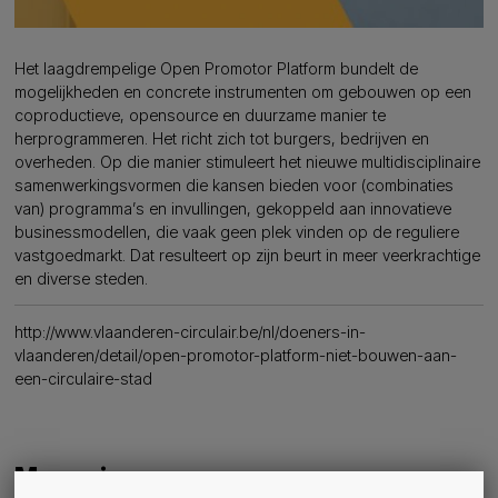
Het laagdrempelige Open Promotor Platform bundelt de
mogelijkheden en concrete instrumenten om gebouwen op een
coproductieve, opensource en duurzame manier te
herprogrammeren. Het richt zich tot burgers, bedrijven en
overheden. Op die manier stimuleert het nieuwe multidisciplinaire
samenwerkingsvormen die kansen bieden voor (combinaties
van) programma’s en invullingen, gekoppeld aan innovatieve
businessmodellen, die vaak geen plek vinden op de reguliere
vastgoedmarkt. Dat resulteert op zijn beurt in meer veerkrachtige
en diverse steden.
http://www.vlaanderen-circulair.be/nl/doeners-in-
vlaanderen/detail/open-promotor-platform-niet-bouwen-aan-
een-circulaire-stad
Meer nieuws