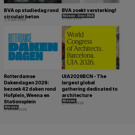
BVA op studiedag rond
BVA zoekt versterking!
circulair beton
Nieuws
Over BVA
1 juni 2026
schedule
10 juni 2026
schedule
Rotterdamse
UIA2026BCN - The
Dakendagen 2026:
largest global
bezoek 42 daken rond
gathering dedicated to
Hofplein, Weena en
architecture
Stationsplein
Nieuws
19 mei 2026
schedule
Nieuws
30 mei 2026
schedule