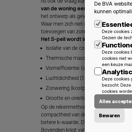
nu ook de vraag kunnen gesteld worden 
De BVA website 
van de woning een extra stelpost “b
kunnen optimali
het ontwerp als gevolg kunnen hebben.
Essentie
Waar men zich niet op mag in vergissen i
toevoegen van zonnepanelen. Dit heeft g
Deze cookies z
Gezien de tec
Het S-peil wordt immers bepaald doo
Function
Isolatie van de constructie (inclusief
Deze cookies b
Thermische massa (opgelet met hout
cookies niet w
een keuze maa
Vormefficiëntie (de perfectie is een b
Analytis
Luchtdichtheid (1 eenheid lager levert 
Deze cookies 
bezocht. Deze 
Zonwering (kostprijs)
cookies worden
Grootte en oriëntatie van vensters (i
Alles accepte
Op de rekenmethodiek van het S-peil va
compactheid van de woning waardoor een
Bewaren
betere k-waarde. De vervangende vorm-eff
Bovendien krijgt vanaf nu elk appartemen