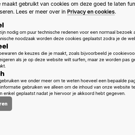
of men voor sommige dossiers absoluut aan de eis van S-pe
maakt gebruikt van cookies om deze goed te laten fun
oete EPB”
zal willen voorzien. Want voor een aantal woninge
seren. Lees er meer over in
Privacy en cookies
.
el
s wat al eens de makkelijkheidsoplossing was voor het verla
een effect op het S-peil.
ijn nodig om puur technische redenen voor een normaal bezoek 
hnische noodzaak worden deze cookies geplaatst zodra je de web
r:
eel
 bouwknopen
ewaren de keuzes die je maakt, zoals bijvoorbeeld je cookievoo
skeletbouw)
eigeren als je op deze website wilt surfen, maar ze worden pas ge
kt.
olvorm)
ch
1 S-peilpunt op)
gebruiken we onder meer om te weten hoeveel een bepaalde pag
informatie gebruiken we alleen om de inhoud van onze website t
 enkel geplaatst nadat je hiervoor je akkoord hebt gegeven.
mpact op ontwerp)
ren
lt weinig aan te merken. Deze methodiek maakt komaf met
zelfde ontwerp een betere compactheid krijgt naarmate h
iciëntie lost dit op.
t zijn eigen S-peil ipv dezelfde k-waarde als het gebouw. 