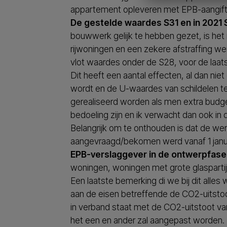
appartement opleveren met EPB-aangifte 
De gestelde waardes S31 en in 2021 S
bouwwerk gelijk te hebben gezet, is he
rijwoningen en een zekere afstraffing 
vlot waardes onder de S28, voor de laats
Dit heeft een aantal effecten, al dan n
wordt en de U-waardes van schildelen te
gerealiseerd worden als men extra budge
bedoeling zijn en ik verwacht dan ook i
Belangrijk om te onthouden is dat de w
aangevraagd/bekomen werd vanaf 1 januar
EPB-verslaggever in de ontwerpfase
woningen, woningen met grote glaspartije
Een laatste bemerking di we bij dit all
aan de eisen betreffende de CO2-uitstoot.
in verband staat met de CO2-uitstoot va
het een en ander zal aangepast worden.