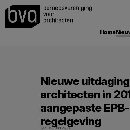
search
Home
Nieu
Nieuwe uitdaging
architecten in 20
aangepaste EPB-
regelgeving
5 februari 2018
schedule