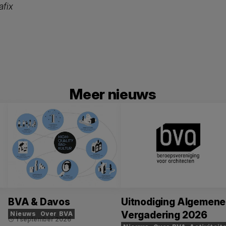
afix
Meer nieuws
BVA & Davos
Uitnodiging Algemene
Vergadering 2026
Nieuws
Over BVA
1 september 2026
schedule