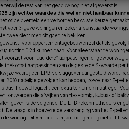
terwijl de rest van het gebouw nog niet afgewerkt is.
28 zijn echter waardes die wel en niet haalbaar kunne
t net of de overheid een verborgen bewuste keuze gemaakt
wenst voor 3-gevelwoningen en zeker alleenstaande woninge
te twee dient men dit goed te bekijken.
iet gewenst. Voor appartementsgebouwen zal dat als gevolg
rug richting 0.24 kunnen gaan. Voor alleenstaande woningen
t voorziet voor “duurdere” aanpassingen of gewoonweg de 
n de toekomst aanpassingen aan de gestelde S-waarde per t
erkwijze waarbij een EPB-verslaggever aangesteld wordt n
i 2018 nadelige gevolgen kan hebben, zowel naar E-peil e
is dus, hoewel logisch, een extra te nemen maatregel. Voo
n, ontwerpen die afwijken van “bolvormig, kubus- of balkvorm
es willen geven is de volgende. De EPB-rekenmethode is er 
 De vraag is in hoeverre de verstrenging van het E-peil en 
n de woning. Dit verband is er jammer genoeg niet echt, wa