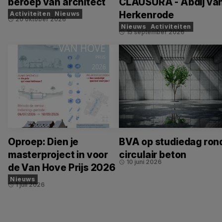
beroep van architect
CLAUSURA - Abdij va
Herkenrode
Activiteiten
Nieuws
20 oktober 2026
schedule
Nieuws
Activiteiten
15 september 2026
schedule
Oproep: Dien je
BVA op studiedag ron
masterproject in voor
circulair beton
10 juni 2026
schedule
de Van Hove Prijs 2026
Nieuws
1 juli 2026
schedule