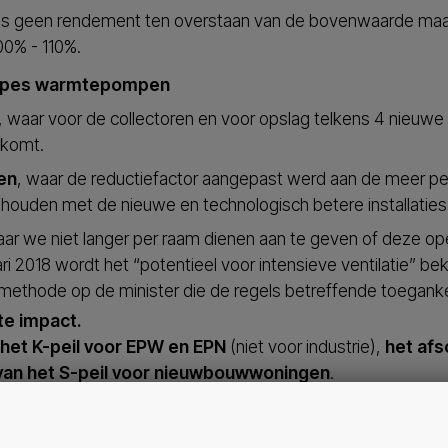
els geen rendement ten overstaan van de bovenwaarde ma
00% - 110%.
ypes warmtepompen
, waar voor de collectoren en voor opslag telkens 4 nie
 komt.
en
, waar de reductiefactor aangepast werd aan de meer p
ehouden met de nieuwe en technologisch betere installaties
ar we niet langer per raam dienen aan te geven of deze ope
ari 2018 wordt het “potentieel voor intensieve ventilatie” b
 methode op de minister die de regels betreffende toegankel
e impact.
 het K-peil voor EPW en EPN
(niet voor industrie),
het afs
 van het S-peil voor nieuwbouwwoningen
.
l
zijn dit maatregelen die de werkwijze van architecten dras
werking met de EPB-verslaggever zal moeten komen om te