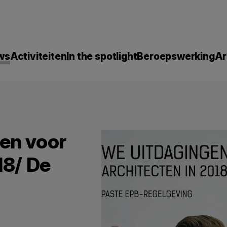
ws
Activiteiten
In the spotlight
Beroepswerking
Ar
en voor
18/ De