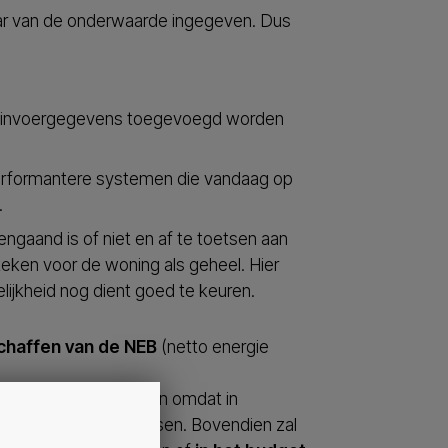
ar van de onderwaarde ingegeven. Dus
uwe invoergegevens toegevoegd worden
erformantere systemen die vandaag op
.
ngaand is of niet en af te toetsen aan
ekeken voor de woning als geheel. Hier
ijkheid nog dient goed te keuren.
chaffen van de NEB
(netto energie
tisch zullen veranderen omdat in
 voldoen aan de eisen. Bovendien zal