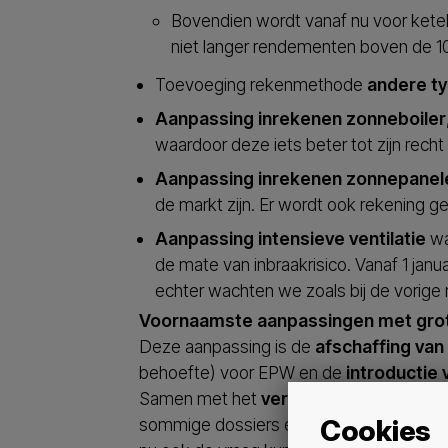
Bovendien wordt vanaf nu voor ket
niet langer rendementen boven de 1
Toevoeging rekenmethode
andere t
Aanpassing inrekenen zonneboiler
waardoor deze iets beter tot zijn recht
Aanpassing inrekenen zonnepanel
de markt zijn. Er wordt ook rekening g
Aanpassing intensieve ventilatie
wa
de mate van inbraakrisico. Vanaf 1 janu
echter wachten we zoals bij de vorige
Voornaamste aanpassingen met grot
Deze aanpassing is de
afschaffing van
behoefte) voor EPW en de
introductie
Samen met het
verlagen van het E-pei
Cookies
sommige dossiers er een nauwere samen