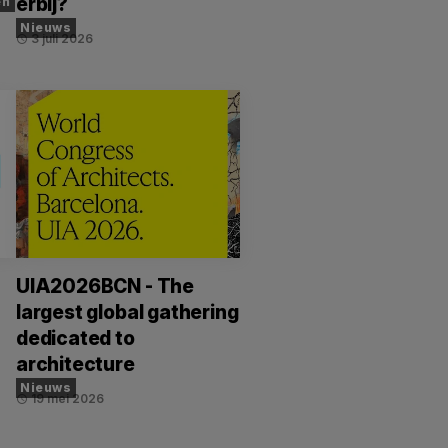
erbij?
en
Nieuws
3 juli 2026
schedule
UIA2026BCN - The
largest global gathering
dedicated to
architecture
Nieuws
19 mei 2026
schedule