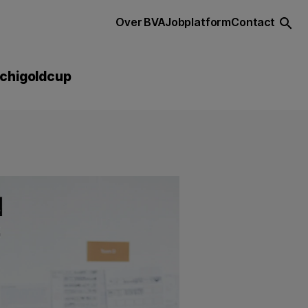
Over BVA
Jobplatform
Contact
search
chigoldcup