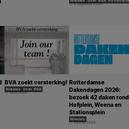
n
Nieuws
Over BVA
Activiteit
3 augustus 2026
schedule
d
BVA zoekt versterking!
Rotterdamse
Dakendagen 2026:
Nieuws
Over BVA
1 juni 2026
schedule
bezoek 42 daken rond
Hofplein, Weena en
Stationsplein
Nieuws
30 mei 2026
schedule