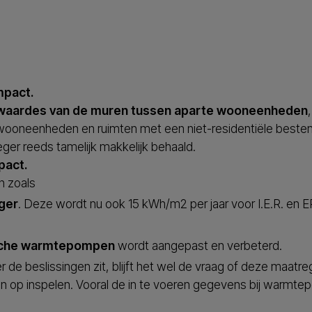
mpact.
U-waardes van de muren tussen aparte wooneenheden
ooneenheden en ruimten met een niet-residentiële bestem
eger reeds tamelijk makkelijk behaald.
pact.
n zoals
ger
. Deze wordt nu ook 15 kWh/m2 per jaar voor I.E.R. en 
ische warmtepompen
wordt aangepast en verbeterd.
r de beslissingen zit, blijft het wel de vraag of deze maatreg
en op inspelen. Vooral de in te voeren gegevens bij warmtepo