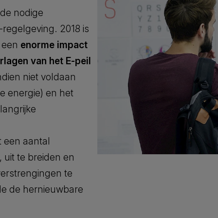
 de nodige
egelgeving. 2018 is
t een
enorme impact
rlagen van het E-peil
ndien niet voldaan
e energie) en het
elangrijke
t een aantal
uit te breiden en
verstrengingen te
de de hernieuwbare