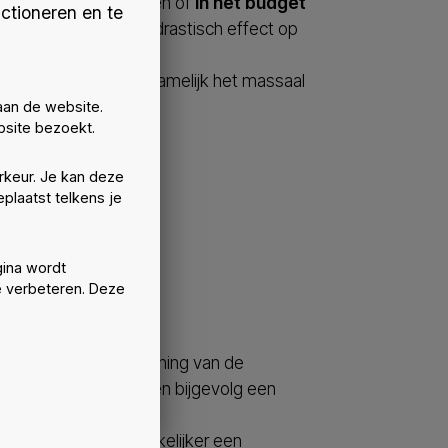
il zal moeten voldoen of
in het budget
ctioneren en te
n zal het S-peil een drastisch effect op
gen van het E-peil, namelijk het massaal
aan de website.
site bezoekt.
rkeur. Je kan deze
plaatst telkens je
ina wordt
e verbeteren. Deze
 de ‘kromme’ berekening van de
et volume vergroot en bijgevolg een
Hierdoor kan men makkelijker een