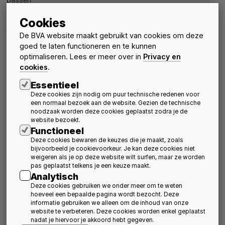
Naast een voornamelijk administratief luik, waarvan wij adviseren
Cookies
dat u dit in de mate van het mogelijke probeert rond te krijgen
tegen de inwerkingtreding van de GDPR op 25 mei 2018, heeft
De BVA website maakt gebruikt van cookies om deze
de GDPR ook een aantal operationele gevolgen. Uw
goed te laten functioneren en te kunnen
medewerkers moeten weten hoe zij vertrouwelijk moeten
optimaliseren. Lees er meer over in
Privacy en
omspringen met persoonsgegevens en uw lokalen en IT-
cookies
.
systemen moeten zo goed mogelijk beveiligd worden om verlies
Essentieel
van of onrechtmatige toegang tot persoonsgegevens te
vermijden.
Deze cookies zijn nodig om puur technische redenen voor
een normaal bezoek aan de website. Gezien de technische
Ook de beroepsvereniging zal deze GDPR-oefening moeten
noodzaak worden deze cookies geplaatst zodra je de
verrichten
met betrekking tot de persoonsgegevens die zij
website bezoekt.
verzamelt. Daarnaast kan zij eventueel denken aan het opstellen
Functioneel
van een “gedragscode”. Aangezien vele verplichtingen uit de
Deze cookies bewaren de keuzes die je maakt, zoals
GDPR vrij vaag zijn, is immers voorzien in de mogelijkheid voor
bijvoorbeeld je cookievoorkeur. Je kan deze cookies niet
weigeren als je op deze website wilt surfen, maar ze worden
verenigingen die een bepaalde groep van
pas geplaatst telkens je een keuze maakt.
verwerkingsverantwoordelijken vertegenwoordigen om de
Analytisch
praktische toepassing van de GDPR binnen een bepaalde
Deze cookies gebruiken we onder meer om te weten
sector te verduidelijken.
hoeveel een bepaalde pagina wordt bezocht. Deze
Bijdrage door: Sara Cockx en Dave Mertens
- Schoups Advocaten
informatie gebruiken we alleen om de inhoud van onze
website te verbeteren. Deze cookies worden enkel geplaatst
nadat je hiervoor je akkoord hebt gegeven.