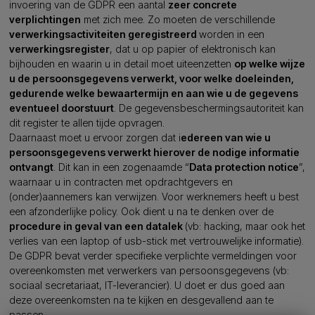
invoering van de GDPR een aantal
zeer concrete
verplichtingen
met zich mee. Zo moeten de verschillende
verwerkingsactiviteiten geregistreerd
worden in een
verwerkingsregister
, dat u op papier of elektronisch kan
bijhouden en waarin u in detail moet uiteenzetten
op welke wijze
u de persoonsgegevens verwerkt, voor welke doeleinden,
gedurende welke bewaartermijn en aan wie u de gegevens
eventueel doorstuurt
. De gegevensbeschermingsautoriteit kan
dit register te allen tijde opvragen.
Daarnaast moet u ervoor zorgen dat i
edereen van wie u
persoonsgegevens verwerkt hierover de nodige informatie
ontvangt
. Dit kan in een zogenaamde “
Data protection notice
”,
waarnaar u in contracten met opdrachtgevers en
(onder)aannemers kan verwijzen. Voor werknemers heeft u best
een afzonderlijke policy. Ook dient u na te denken over de
procedure in geval van een datalek
(vb: hacking, maar ook het
verlies van een laptop of usb-stick met vertrouwelijke informatie).
De GDPR bevat verder specifieke verplichte vermeldingen voor
overeenkomsten met verwerkers van persoonsgegevens (vb:
sociaal secretariaat, IT-leverancier). U doet er dus goed aan
deze overeenkomsten na te kijken en desgevallend aan te
passen.