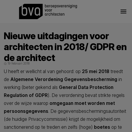
menu
Nieuwe uitdagingen voor
architecten in 2018/ GDPR en
de architect
19 februari 2018
schedule
U heeft er wellicht al van gehoord: op
25 mei 2018
treedt
de
Algemene Verordening Gegevensbescherming
in
werking (beter gekend als
General Data Protection
Regulation of GDPR
). De verordening bevat strikte regels
over de wijze waarop
omgegaan moet worden met
persoonsgegevens
. De gegevensbeschermingsautoriteit
(de huidige Privacycommissie) krijgt de mogelijkheid om
sanctionerend op te treden en zelfs (hoge)
boetes
op te