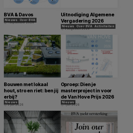
BVA & Davos
Uitnodiging Algemene
Vergadering 2026
Nieuws
Over BVA
1 september 2026
schedule
Nieuws
Over BVA
Activiteiten
3 augustus 2026
schedule
Bouwen met lokaal
Oproep: Dien je
hout, stro en riet: ben jij
masterproject in voor
erbij?
de Van Hove Prijs 2026
Nieuws
Nieuws
3 juli 2026
1 juli 2026
schedule
schedule