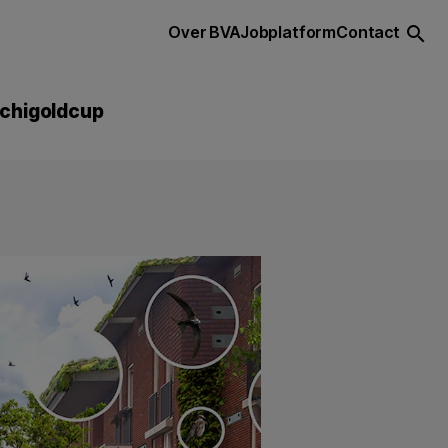
Over BVA
Jobplatform
Contact
search
chigoldcup