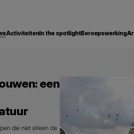
ws
Activiteiten
In the spotlight
Beroepswerking
Ar
bouwen: een
natuur
n die niet alleen de