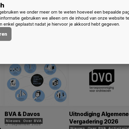
ch
gebruiken we onder meer om te weten hoeveel een bepaalde pag
informatie gebruiken we alleen om de inhoud van onze website t
 enkel geplaatst nadat je hiervoor je akkoord hebt gegeven.
ren
Meer nieuws
BVA & Davos
Uitnodiging Algemene
Vergadering 2026
Nieuws
Over BVA
1 september 2026
schedule
Nieuws
Over BVA
Activiteit