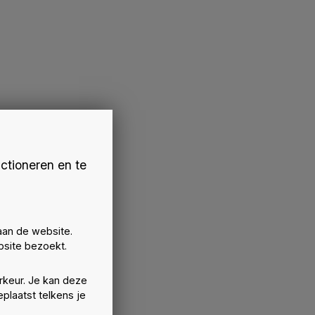
ctioneren en te
aan de website.
site bezoekt.
rkeur. Je kan deze
plaatst telkens je