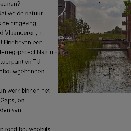
teunen?
dat we de natuur
s de omgeving.
d Vlaanderen, in
U Eindhoven een
nterreg-project Natuur-
atuurpunt en TU
 gebouwgebonden
hun werk binnen het
 Gaps’, en
lden van
p rond bouwdetails