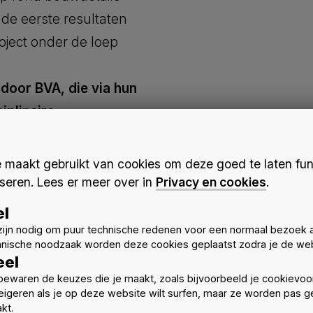
de eerste resultaten
oject onder de loep
door BVA, die via hun
iplinaire
Baukultur.
Dit is een
e dragen aan een
maakt gebruikt van cookies om deze goed te laten fun
mst.
seren. Lees er meer over in
Privacy en cookies
.
ot 16u
el
ijn nodig om puur technische redenen voor een normaal bezoek 
hnische noodzaak worden deze cookies geplaatst zodra je de web
Embuild Vlaanderen
eel
ewaren de keuzes die je maakt, zoals bijvoorbeeld je cookievoo
eigeren als je op deze website wilt surfen, maar ze worden pas ge
kt.