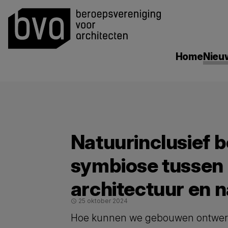
search
Home
Nieu
Natuurinclusief 
symbiose tussen
architectuur en 
25 oktober 2024
schedule
Hoe kunnen we gebouwen ontwerpe