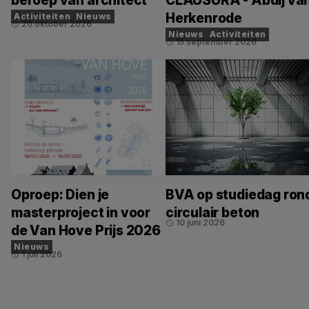
beroep van architect
CLAUSURA - Abdij va
Herkenrode
Activiteiten
Nieuws
20 oktober 2026
schedule
Nieuws
Activiteiten
15 september 2026
schedule
Oproep: Dien je
BVA op studiedag ron
masterproject in voor
circulair beton
10 juni 2026
schedule
de Van Hove Prijs 2026
Nieuws
1 juli 2026
schedule