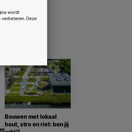
ina wordt
e verbeteren. Deze
Bouwen met lokaal
hout, stro en riet: ben jij
en