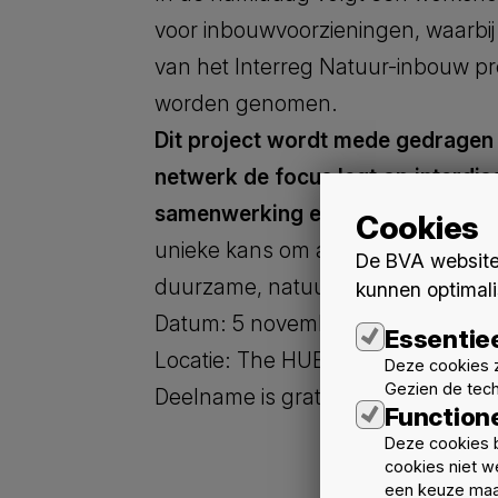
voor inbouwvoorzieningen, waarbij 
van het Interreg Natuur-inbouw pr
worden genomen.
Dit project wordt mede
gedragen
netwerk de focus legt op interdisc
samenwerking en kwaliteitsvolle 
Cookies
unieke kans om als architect bij t
De BVA website 
duurzame, natuurinclusieve toeko
kunnen optimali
Datum: 5 november 2024, van 10 t
Essentie
Locatie: The HUBB, Brussel
Deze cookies z
Gezien de tec
Deelname is gratis – schrijf je in via
Function
Deze cookies b
cookies niet w
een keuze maa