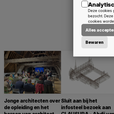
Analytis
Deze cookies 
bezocht. Deze 
cookies worden
Alles accepte
Bewaren
Jonge architecten over
Sluit aan bij het
de opleiding en het
infosteel bezoek aan