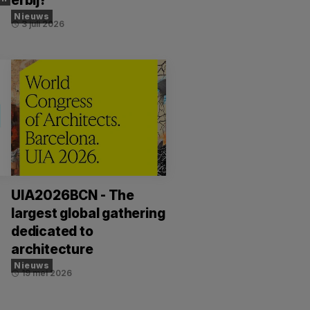
erbij?
Nieuws
3 juli 2026
schedule
UIA2026BCN - The
largest global gathering
dedicated to
architecture
Nieuws
19 mei 2026
schedule