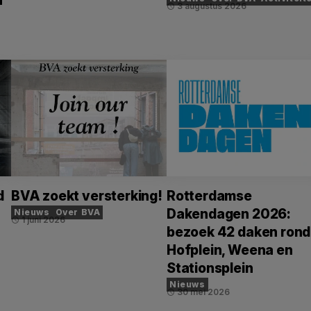
n
3 augustus 2026
schedule
d
BVA zoekt versterking!
Rotterdamse
Dakendagen 2026:
Nieuws
Over BVA
1 juni 2026
schedule
bezoek 42 daken rond
Hofplein, Weena en
Stationsplein
Nieuws
30 mei 2026
schedule