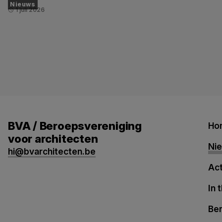
Nieuws
1 juli 2026
schedule
BVA / Beroepsvereniging
Ho
voor architecten
Ni
hi@bvarchitecten.be
Act
In 
Be