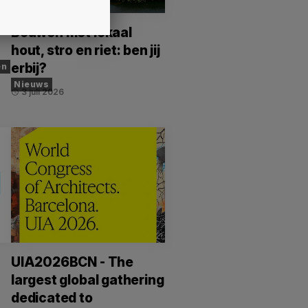
Bouwen met lokaal
hout, stro en riet: ben jij
erbij?
en
Nieuws
3 juli 2026
schedule
UIA2026BCN - The
largest global gathering
dedicated to