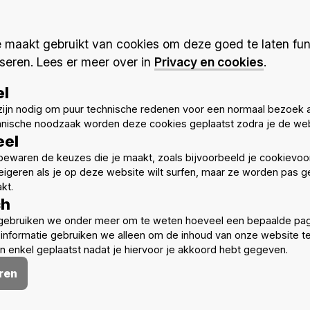
tion invites
professional architects
and
graphic design
ew graphic symbol of accessibility, to be proposed to the
I
he new international symbol of accessibility.
maakt gebruikt van cookies om deze goed te laten fun
seren. Lees er meer over in
Privacy en cookies
.
el
ijn nodig om puur technische redenen voor een normaal bezoek 
hnische noodzaak worden deze cookies geplaatst zodra je de web
eel
ewaren de keuzes die je maakt, zoals bijvoorbeeld je cookievoo
eigeren als je op deze website wilt surfen, maar ze worden pas ge
kt.
Meer nieuws
ch
gebruiken we onder meer om te weten hoeveel een bepaalde pag
informatie gebruiken we alleen om de inhoud van onze website t
 enkel geplaatst nadat je hiervoor je akkoord hebt gegeven.
ren