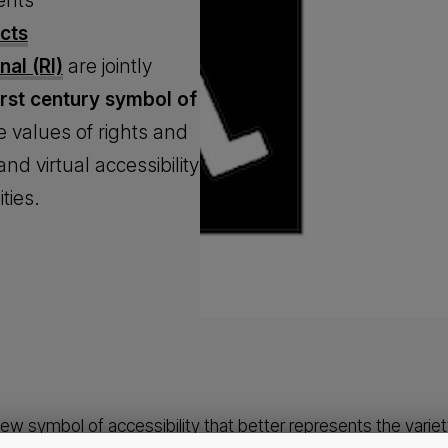
ents
ects
nal (RI)
are jointly
irst century symbol of
e values of rights and
nd virtual accessibility
ities.
new symbol of accessibility that better represents the varie