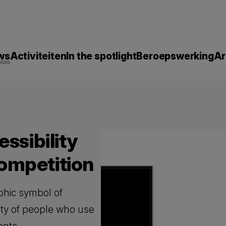
ws
Activiteiten
In the spotlight
Beroepswerking
Ar
ssibility
ompetition
phic symbol of
rsity of people who use