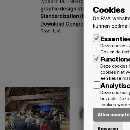
types of built environments. The competi
Cookies
graphic design students
to design a n
Standardization (ISO)
for adoption as t
De BVA website 
Download Competition Brief
kunnen optimali
Bron: UIA
Essentie
Deze cookies z
Gezien de tec
Function
Deze cookies b
cookies niet w
een keuze maa
Analytis
Deze cookies 
bezocht. Deze 
cookies worden
Alles accepte
Bewaren