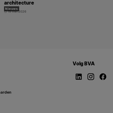
architecture
Nieuws
19 mei 2026
schedule
Volg BVA
aarden