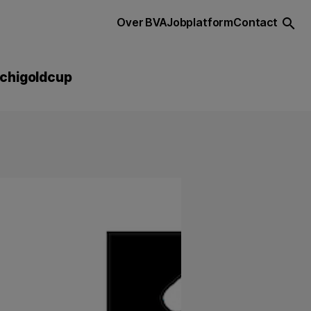
Over BVA
Jobplatform
Contact
search
chigoldcup