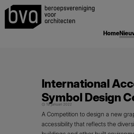
search
Home
Nieu
International Acce
Symbol Design C
19 januari 2022
schedule
A Competition to design a new gra
accessibility that reflects the dive