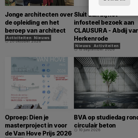
Jonge architecten over
Sluit aan bij het
de opleiding en het
infosteel bezoek aan
beroep van architect
CLAUSURA - Abdij va
Herkenrode
Activiteiten
Nieuws
20 oktober 2026
schedule
Nieuws
Activiteiten
15 september 2026
schedule
Oproep: Dien je
BVA op studiedag ron
masterproject in voor
circulair beton
10 juni 2026
schedule
de Van Hove Prijs 2026