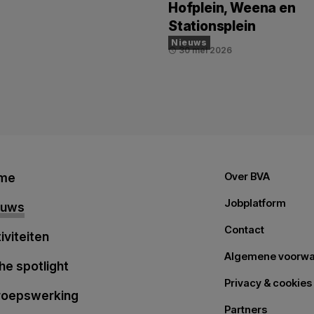
Hofplein, Weena en
Stationsplein
Nieuws
30 mei 2026
schedule
me
Over BVA
Jobplatform
euws
Contact
iviteiten
Algemene voorw
the spotlight
Privacy & cookies
roepswerking
Partners