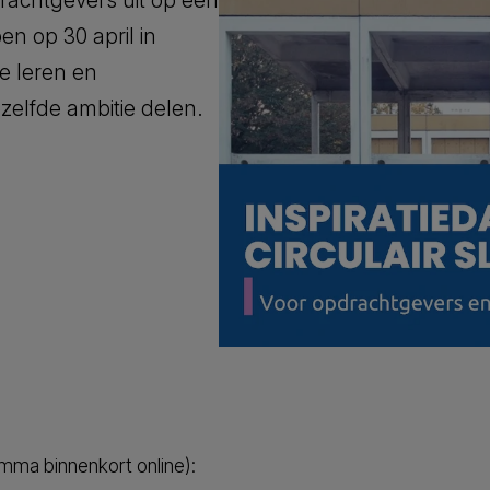
rachtgevers uit op een
en op 30 april in
te leren en
zelfde ambitie delen.
mma binnenkort online):