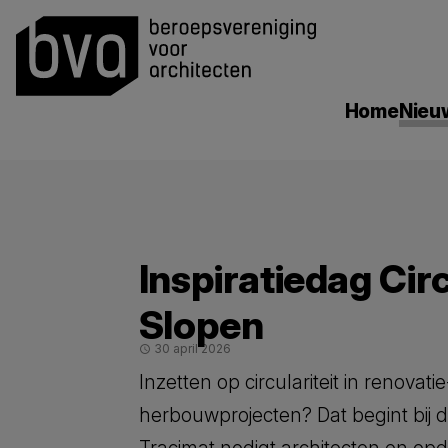
search
Home
Nieu
Inspiratiedag Circ
Slopen
30 april 2026
schedule
Inzetten op circulariteit in renovati
herbouwprojecten? Dat begint bij d