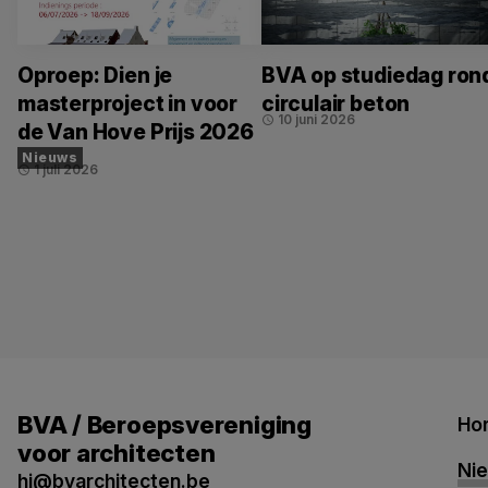
Oproep: Dien je
BVA op studiedag ron
masterproject in voor
circulair beton
10 juni 2026
schedule
de Van Hove Prijs 2026
Nieuws
1 juli 2026
schedule
BVA / Beroepsvereniging
Ho
voor architecten
Ni
hi@bvarchitecten.be