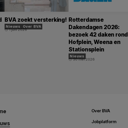
d
BVA zoekt versterking!
Rotterdamse
Dakendagen 2026:
Nieuws
Over BVA
1 juni 2026
schedule
bezoek 42 daken rond
Hofplein, Weena en
Stationsplein
Nieuws
30 mei 2026
schedule
me
Over BVA
Jobplatform
euws