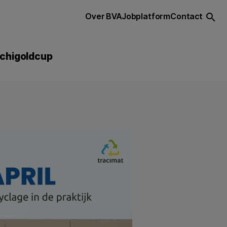
Over BVA
Jobplatform
Contact
search
chigoldcup