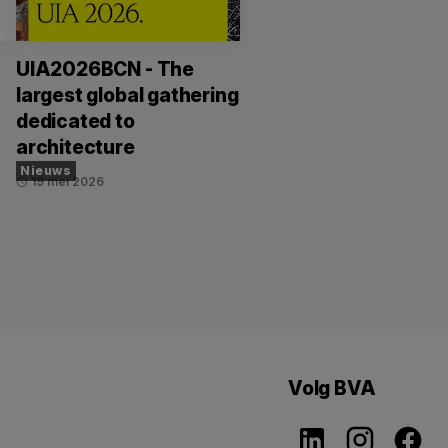
UIA2026BCN - The
largest global gathering
dedicated to
architecture
Nieuws
19 mei 2026
schedule
Volg BVA