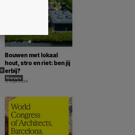
Bouwen met lokaal
hout, stro en riet: ben jij
erbij?
en
Nieuws
3 juli 2026
schedule