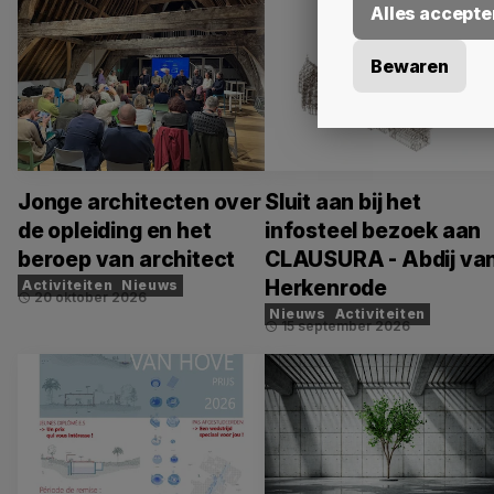
Alles accepte
Bewaren
Jonge architecten over
Sluit aan bij het
de opleiding en het
infosteel bezoek aan
beroep van architect
CLAUSURA - Abdij va
Herkenrode
Activiteiten
Nieuws
20 oktober 2026
schedule
Nieuws
Activiteiten
15 september 2026
schedule