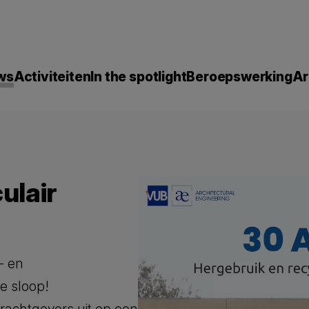
ws
Activiteiten
In the spotlight
Beroepswerking
Ar
ulair
e- en
e sloop!