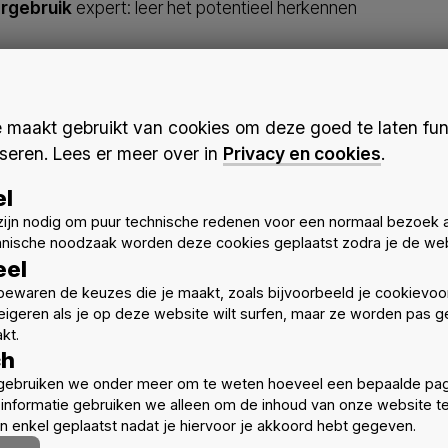
rgebruik
expert: leer het potentieel herkennen
gezet op hergebruik en hoogwaardige recyclage
tie
in een circulair sloop- en bouwproces
maakt gebruikt van cookies om deze goed te laten fun
ar Retrofit Lab (
KADERSTUDIO
) van de
VUB Architectural
seren. Lees er meer over in
Privacy en cookies
.
el
ijn nodig om puur technische redenen voor een normaal bezoek 
hnische noodzaak worden deze cookies geplaatst zodra je de web
eel
ewaren de keuzes die je maakt, zoals bijvoorbeeld je cookievoo
eigeren als je op deze website wilt surfen, maar ze worden pas ge
kt.
ch
gebruiken we onder meer om te weten hoeveel een bepaalde pag
informatie gebruiken we alleen om de inhoud van onze website t
Meer nieuws
 enkel geplaatst nadat je hiervoor je akkoord hebt gegeven.