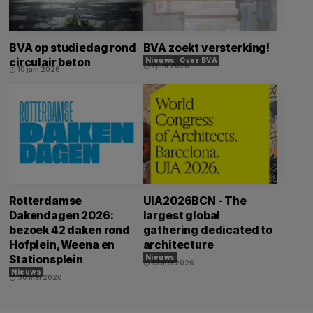
BVA op studiedag rond
BVA zoekt versterking!
circulair beton
Nieuws
Over BVA
1 juni 2026
schedule
10 juni 2026
schedule
Rotterdamse
UIA2026BCN - The
Dakendagen 2026:
largest global
bezoek 42 daken rond
gathering dedicated to
Hofplein, Weena en
architecture
Stationsplein
Nieuws
19 mei 2026
schedule
Nieuws
30 mei 2026
schedule