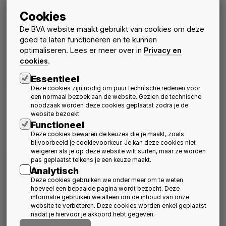
Meer nieuws
Cookies
De BVA website maakt gebruikt van cookies om deze
goed te laten functioneren en te kunnen
optimaliseren. Lees er meer over in
Privacy en
cookies
.
Essentieel
Deze cookies zijn nodig om puur technische redenen voor
een normaal bezoek aan de website. Gezien de technische
Jonge architecten over
Sluit aan bij het
noodzaak worden deze cookies geplaatst zodra je de
de opleiding en het
infosteel bezoek aan
website bezoekt.
beroep van architect
CLAUSURA - Abdij van
Functioneel
Herkenrode
Activiteiten
Nieuws
Deze cookies bewaren de keuzes die je maakt, zoals
20 oktober 2026
schedule
Nieuws
Activiteiten
bijvoorbeeld je cookievoorkeur. Je kan deze cookies niet
15 september 2026
schedule
weigeren als je op deze website wilt surfen, maar ze worden
pas geplaatst telkens je een keuze maakt.
Analytisch
Deze cookies gebruiken we onder meer om te weten
hoeveel een bepaalde pagina wordt bezocht. Deze
informatie gebruiken we alleen om de inhoud van onze
website te verbeteren. Deze cookies worden enkel geplaatst
nadat je hiervoor je akkoord hebt gegeven.