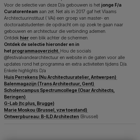
Voor de selectie van deze D/a gebouwen is het
jonge F/a
Curatorenteam
aan zet. Net als in 2017 gaf het Vlaams
Architectuurinstituut ( VAi) een groep van master- en
doctoraatstudenten de opdracht om op zoek te gaan naar
gebouwen en architectuur die verbinding ademen.
Ontdek
hier
een blik achter de schermen.
Ontdek de selectie hieronder en in
het
programmaoverzicht.
Hou de socials
@festivalvandearchitectuur en website in de gaten voor alle
updates rond het programma en extra activiteiten tijdens D/a.
Enkele highlights D/a
Huis Perrekens (Nu Architectuuratelier, Antwerpen)
Balenmagazijn (Trans Architectuur, Gent)
Scholencampus Spectrumcollege (Osar Architects,
Beringen)
G-Lab (tc plus, Brugge)
Marie Moskou (Brussel, vzw toestand)
Ontwerpbureau: B-ILD Architecten
(Brussel)