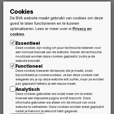
Meer nieuws
Cookies
De BVA website maakt gebruikt van cookies om deze
goed te laten functioneren en te kunnen
optimaliseren. Lees er meer over in
Privacy en
cookies
.
Essentieel
Deze cookies zijn nodig om puur technische redenen voor
een normaal bezoek aan de website. Gezien de technische
Jonge architecten over
Sluit aan bij het
noodzaak worden deze cookies geplaatst zodra je de
website bezoekt.
de opleiding en het
infosteel bezoek aan
Functioneel
beroep van architect
CLAUSURA - Abdij van
Deze cookies bewaren de keuzes die je maakt, zoals
Herkenrode
Activiteiten
Nieuws
20 oktober 2026
schedule
bijvoorbeeld je cookievoorkeur. Je kan deze cookies niet
Nieuws
Activiteiten
weigeren als je op deze website wilt surfen, maar ze worden
15 september 2026
schedule
pas geplaatst telkens je een keuze maakt.
Analytisch
Deze cookies gebruiken we onder meer om te weten
hoeveel een bepaalde pagina wordt bezocht. Deze
informatie gebruiken we alleen om de inhoud van onze
website te verbeteren. Deze cookies worden enkel geplaatst
nadat je hiervoor je akkoord hebt gegeven.