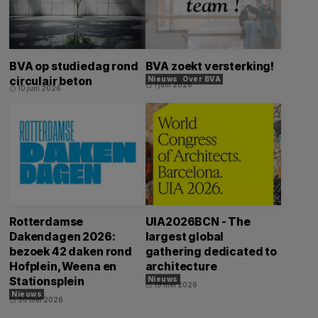
BVA op studiedag rond
BVA zoekt versterking!
circulair beton
Nieuws
Over BVA
1 juni 2026
schedule
10 juni 2026
schedule
Rotterdamse
UIA2026BCN - The
Dakendagen 2026:
largest global
bezoek 42 daken rond
gathering dedicated to
Hofplein, Weena en
architecture
Stationsplein
Nieuws
19 mei 2026
schedule
Nieuws
30 mei 2026
schedule