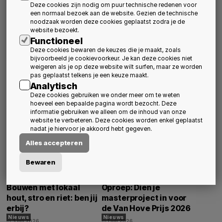
Deze cookies zijn nodig om puur technische redenen voor
een normaal bezoek aan de website. Gezien de technische
noodzaak worden deze cookies geplaatst zodra je de
website bezoekt.
Functioneel
Deze cookies bewaren de keuzes die je maakt, zoals
bijvoorbeeld je cookievoorkeur. Je kan deze cookies niet
weigeren als je op deze website wilt surfen, maar ze worden
BVA & Davos
Uitnodiging Algemene
pas geplaatst telkens je een keuze maakt.
Vergadering 2026
Nieuws
Over BVA
Analytisch
1 september 2026
schedule
Nieuws
Over BVA
Activiteiten
Deze cookies gebruiken we onder meer om te weten
3 augustus 2026
schedule
hoeveel een bepaalde pagina wordt bezocht. Deze
informatie gebruiken we alleen om de inhoud van onze
website te verbeteren. Deze cookies worden enkel geplaatst
nadat je hiervoor je akkoord hebt gegeven.
Alles accepteren
Bewaren
Bouwen met lokaal
Oproep: Dien je
hout, stro en riet: ben jij
masterproject in voor
erbij?
de Van Hove Prijs 2026
Nieuws
Nieuws
3 juli 2026
1 juli 2026
schedule
schedule