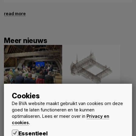
read more
Meer nieuws
Cookies
Jonge architecten over
Sluit aan bij het
de opleiding en het
infosteel bezoek aan
De BVA website maakt gebruikt van cookies om deze
beroep van architect
CLAUSURA - Abdij van
goed te laten functioneren en te kunnen
Herkenrode
Activiteiten
Nieuws
optimaliseren. Lees er meer over in
Privacy en
20 oktober 2026
schedule
Nieuws
Activiteiten
cookies
.
15 september 2026
schedule
Essentieel