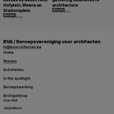
Hofplein, Weena en
architecture
Stationsplein
Nieuws
19 mei 2026
schedule
Nieuws
30 mei 2026
schedule
BVA / Beroepsvereniging voor architecten
hi@bvarchitecten.be
Home
Nieuws
Activiteiten
In the spotlight
Beroepswerking
Archigoldcup
Over BVA
Jobplatform