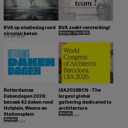
BVA op studiedag rond
BVA zoekt versterking!
circulair beton
Nieuws
Over BVA
1 juni 2026
schedule
10 juni 2026
schedule
Rotterdamse
UIA2026BCN - The
Dakendagen 2026:
largest global
bezoek 42 daken rond
gathering dedicated to
Hofplein, Weena en
architecture
Stationsplein
Nieuws
19 mei 2026
schedule
Nieuws
30 mei 2026
schedule