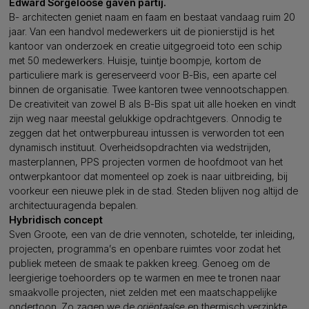
Edward Sorgeloose gaven partij.
B- architecten geniet naam en faam en bestaat vandaag ruim 20
jaar. Van een handvol medewerkers uit de pionierstijd is het
kantoor van onderzoek en creatie uitgegroeid toto een schip
met 50 medewerkers. Huisje, tuintje boompje, kortom de
particuliere mark is gereserveerd voor B-Bis, een aparte cel
binnen de organisatie. Twee kantoren twee vennootschappen.
De creativiteit van zowel B als B-Bis spat uit alle hoeken en vindt
zijn weg naar meestal gelukkige opdrachtgevers. Onnodig te
zeggen dat het ontwerpbureau intussen is verworden tot een
dynamisch instituut. Overheidsopdrachten via wedstrijden,
masterplannen, PPS projecten vormen de hoofdmoot van het
ontwerpkantoor dat momenteel op zoek is naar uitbreiding, bij
voorkeur een nieuwe plek in de stad. Steden blijven nog altijd de
architectuuragenda bepalen.
Hybridisch concept
Sven Groote, een van de drie vennoten, schotelde, ter inleiding,
projecten, programma’s en openbare ruimtes voor zodat het
publiek meteen de smaak te pakken kreeg. Genoeg om de
leergierige toehoorders op te warmen en mee te tronen naar
smaakvolle projecten, niet zelden met een maatschappelijke
ondertoon. Zo zagen we de
oriëntaalse
en thermisch verzinkte