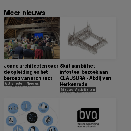
Meer nieuws
Jonge architecten over
Sluit aan bij het
de opleiding en het
infosteel bezoek aan
beroep van architect
CLAUSURA - Abdij van
Herkenrode
Activiteiten
Nieuws
20 oktober 2026
schedule
Nieuws
Activiteiten
15 september 2026
schedule