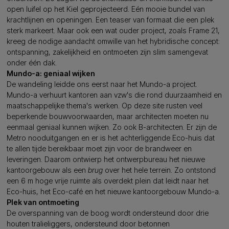
open luifel op het Kiel geprojecteerd. Eén mooie bundel van
krachtlijnen en openingen. Een teaser van formaat die een plek
sterk markeert. Maar ook een wat ouder project, zoals Frame 21,
kreeg de nodige aandacht omwille van het hybridische concept:
ontspanning, zakelijkheid en ontmoeten zijn slim samengevat
onder één dak.
Mundo-a: geniaal wijken
De wandeling leidde ons eerst naar het Mundo-a project.
Mundo-a verhuurt kantoren aan vzw's die rond duurzaamheid en
maatschappelijke thema's werken. Op deze site rusten veel
beperkende bouwvoorwaarden, maar architecten moeten nu
eenmaal geniaal kunnen wijken. Zo ook B-architecten. Er zijn de
Metro nooduitgangen en er is het achterliggende Eco-huis dat
te allen tijde bereikbaar moet zijn voor de brandweer en
leveringen. Daarom ontwierp het ontwerpbureau het nieuwe
kantoorgebouw als een
brug
over het hele terrein. Zo ontstond
een 6 m hoge vrije ruimte als overdekt plein dat leidt naar het
Eco-huis, het Eco-café en het nieuwe kantoorgebouw Mundo-a.
Plek van ontmoeting
De overspanning van de boog wordt ondersteund door drie
houten tralieliggers, ondersteund door betonnen