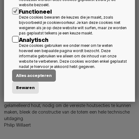
scouts verwacht. Op verschillende plaatsen zijn gaten gemaakt
website bezoekt.
in muren en vloeren. Omdat de vloerplaten opgebouwd zijn uit
Functioneel
gewapend beton, waarvan de kwaliteit en de
Deze cookies bewaren de keuzes die je maakt, zoals
wapeningsconfiguraties accuraat nagegaan kan worden, was
bijvoorbeeld je cookievoorkeur. Je kan deze cookies niet
het mogelijk de impact van de openingen precies te bepalen en
weigeren als je op deze website wilt surfen, maar ze worden
pas geplaatst telkens je een keuze maakt.
in dit geval zonder al te grote ingrepen de incisies te maken.
Analytisch
Metafoor
Deze cookies gebruiken we onder meer om te weten
Voor en langs het bestaande gebouw werd een houten toren
hoeveel een bepaalde pagina wordt bezocht. Deze
gebouwd, een klinkende metafoor verwijzend naar een totem.
informatie gebruiken we alleen om de inhoud van onze
Op zich een opmerkelijk landmark voor wie langs Borgerhout de
website te verbeteren. Deze cookies worden enkel geplaatst
stad binnenrijdt. De structuur is opgebouwd uit gelamelleerd
nadat je hiervoor je akkoord hebt gegeven.
hout, onderling onzichtbaar verbonden met ingeslepen
Alles accepteren
staalplaten en pennen. Omdat de toren naast een
ontmoetingsplek ook dient als vluchtweg, bestaat ze uit
Bewaren
'onbrandbaar' materiaal doordat het hout met bepaalde zouten
onder hoge druk is geïmpregneerd. In combinatie met
gelamelleerd hout, nodig om de vereiste houtsecties te kunnen
maken, bleek de constructie van de totem een hele technische
uitdaging.
Philip Willaert