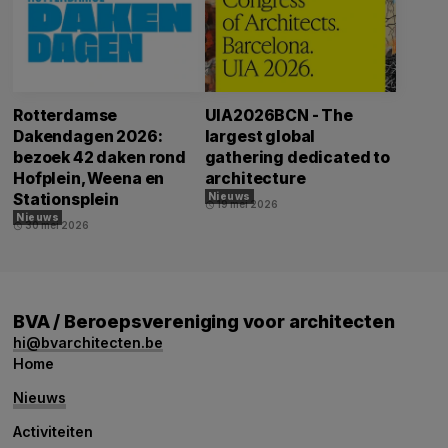
Rotterdamse
UIA2026BCN - The
Dakendagen 2026:
largest global
bezoek 42 daken rond
gathering dedicated to
Hofplein, Weena en
architecture
Stationsplein
Nieuws
19 mei 2026
schedule
Nieuws
30 mei 2026
schedule
BVA / Beroepsvereniging voor architecten
hi@bvarchitecten.be
Home
Nieuws
Activiteiten