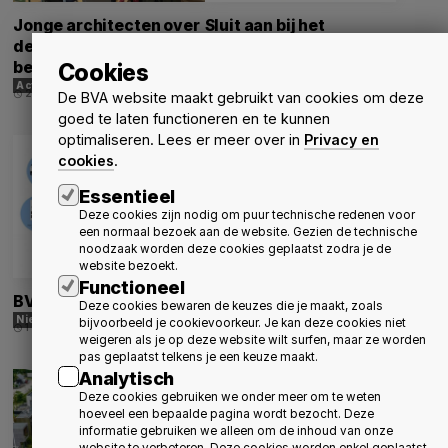
Jonge architecten over
Sluit aan bij het
de opleiding en het
infosteel bezoek aan
beroep van architect
CLAUSURA - Abdij van
Cookies
Herkenrode
Activiteiten
Nieuws
20 oktober 2026
schedule
De BVA website maakt gebruikt van cookies om deze
Nieuws
Activiteiten
15 september 2026
schedule
goed te laten functioneren en te kunnen
optimaliseren. Lees er meer over in
Privacy en
cookies
.
Essentieel
Deze cookies zijn nodig om puur technische redenen voor
een normaal bezoek aan de website. Gezien de technische
noodzaak worden deze cookies geplaatst zodra je de
website bezoekt.
Functioneel
BVA & Davos
Uitnodiging Algemene
Deze cookies bewaren de keuzes die je maakt, zoals
Vergadering 2026
Nieuws
Over BVA
bijvoorbeeld je cookievoorkeur. Je kan deze cookies niet
1 september 2026
schedule
weigeren als je op deze website wilt surfen, maar ze worden
Nieuws
Over BVA
Activiteiten
3 augustus 2026
schedule
pas geplaatst telkens je een keuze maakt.
Analytisch
Deze cookies gebruiken we onder meer om te weten
hoeveel een bepaalde pagina wordt bezocht. Deze
informatie gebruiken we alleen om de inhoud van onze
website te verbeteren. Deze cookies worden enkel geplaatst