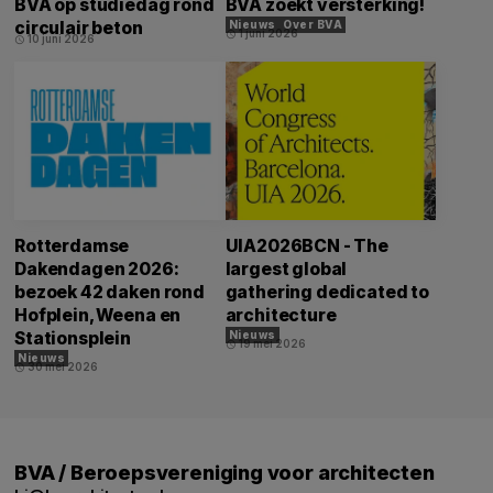
BVA op studiedag rond
BVA zoekt versterking!
circulair beton
Nieuws
Over BVA
1 juni 2026
schedule
10 juni 2026
schedule
Rotterdamse
UIA2026BCN - The
Dakendagen 2026:
largest global
bezoek 42 daken rond
gathering dedicated to
Hofplein, Weena en
architecture
Stationsplein
Nieuws
19 mei 2026
schedule
Nieuws
30 mei 2026
schedule
BVA / Beroepsvereniging voor architecten