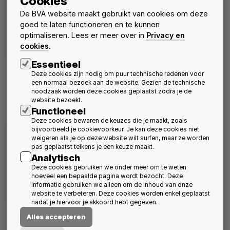
Cookies
De BVA website maakt gebruikt van cookies om deze
goed te laten functioneren en te kunnen
optimaliseren. Lees er meer over in
Privacy en
cookies
.
Essentieel
Jonge architecten over
Sluit aan bij het
Deze cookies zijn nodig om puur technische redenen voor
de opleiding en het
infosteel bezoek aan
een normaal bezoek aan de website. Gezien de technische
beroep van architect
CLAUSURA - Abdij van
noodzaak worden deze cookies geplaatst zodra je de
Herkenrode
Activiteiten
Nieuws
website bezoekt.
20 oktober 2026
schedule
Functioneel
Nieuws
Activiteiten
15 september 2026
schedule
Deze cookies bewaren de keuzes die je maakt, zoals
bijvoorbeeld je cookievoorkeur. Je kan deze cookies niet
weigeren als je op deze website wilt surfen, maar ze worden
pas geplaatst telkens je een keuze maakt.
Analytisch
Deze cookies gebruiken we onder meer om te weten
hoeveel een bepaalde pagina wordt bezocht. Deze
informatie gebruiken we alleen om de inhoud van onze
website te verbeteren. Deze cookies worden enkel geplaatst
nadat je hiervoor je akkoord hebt gegeven.
BVA & Davos
Uitnodiging Algemene
Alles accepteren
Vergadering 2026
Nieuws
Over BVA
1 september 2026
schedule