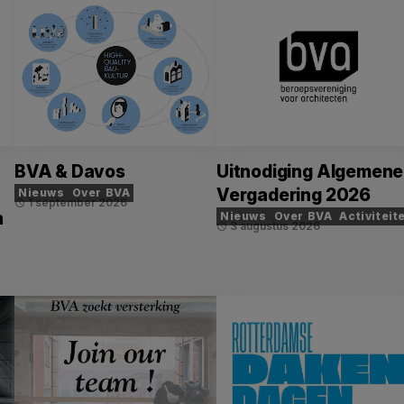
BVA & Davos
Uitnodiging Algemene
Vergadering 2026
Nieuws
Over BVA
1 september 2026
schedule
n
Nieuws
Over BVA
Activiteit
3 augustus 2026
schedule