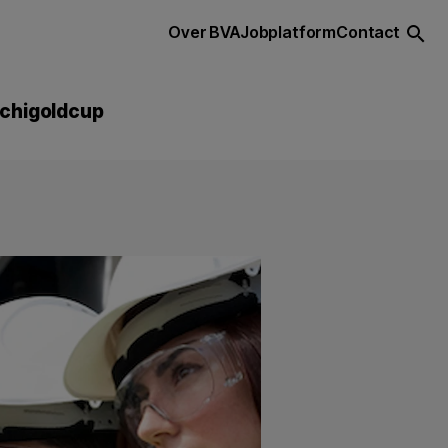
Over BVA
Jobplatform
Contact
search
chigoldcup