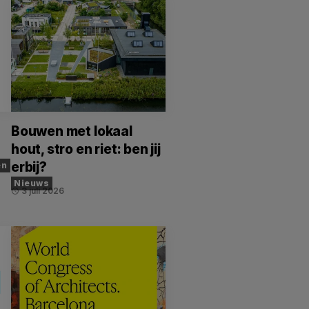
Bouwen met lokaal
hout, stro en riet: ben jij
erbij?
en
Nieuws
3 juli 2026
schedule