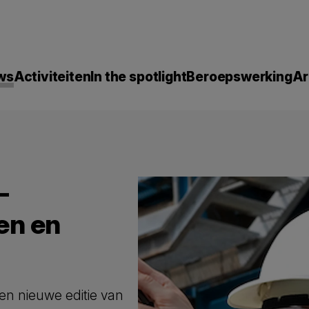
ws
Activiteiten
In the spotlight
Beroepswerking
Ar
-
en en
en nieuwe editie van