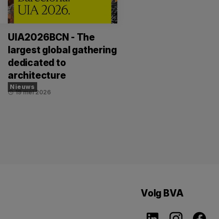
UIA2026BCN - The
largest global gathering
dedicated to
architecture
Nieuws
19 mei 2026
schedule
Volg BVA