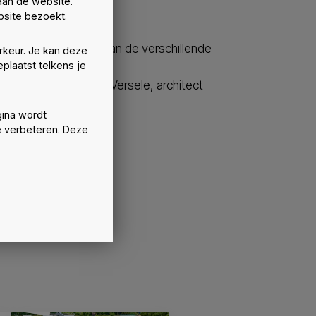
aan de website.
site bezoekt.
wen met koppeking aan de verschillende
rkeur. Je kan deze
plaatst telkens je
ampus Gent (Alexis Versele, architect
ina wordt
e verbeteren. Deze
ee)
rd zijn.