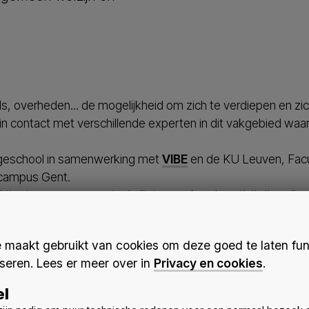
s, overheden... de mogelijkheid om zich te verdiepen en zi
 contact met verschillende experten in dit vakgebied waa
Hogeschool in samenwerking met
VIBE
en de KU Leuven, Facul
campus Gent.
hitecten opgenomen in de lijst van erkende activiteiten di
at en de inschrijvingsmogelijkheden vind je op
de web
nten en oud-studenten in 5 minuten uit wat het Postgra
maakt gebruikt van cookies om deze goed te laten fun
seren. Lees er meer over in
Privacy en cookies
.
ste lesdag op dinsdag 13/9 bij en schrijf je nadien in
idi.poelman@odisee.be
el