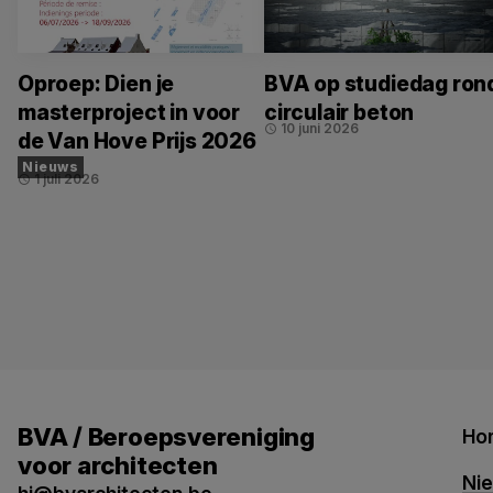
Oproep: Dien je
BVA op studiedag ron
masterproject in voor
circulair beton
10 juni 2026
schedule
de Van Hove Prijs 2026
Nieuws
1 juli 2026
schedule
BVA / Beroepsvereniging
Ho
voor architecten
Ni