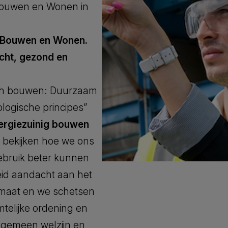
Bouwen en Wonen in
h Bouwen en Wonen.
cht, gezond en
sch bouwen: Duurzaam
ogische principes”
ergiezuinig bouwen
 bekijken hoe we ons
ebruik beter kunnen
eid aandacht aan het
imaat en we schetsen
mtelijke ordening en
lgemeen welzijn en