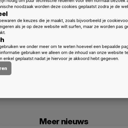
ijn nodig om puur technische redenen voor een normaal bezoek 
e.
hnische noodzaak worden deze cookies geplaatst zodra je de web
atie (Heidi Poelman, cursuscoördinator).
eel
 bouwen en wonen als hoger ambitieniveau van duurzaam bou
ewaren de keuzes die je maakt, zoals bijvoorbeeld je cookievoo
architect en oud-cursist van deze opleiding)
eigeren als je op deze website wilt surfen, maar ze worden pas ge
kt.
he Passief leslokalen van het Cap’emgebouw op Technologiec
ch
gebruiken we onder meer om te weten hoeveel een bepaalde pag
informatie gebruiken we alleen om de inhoud van onze website t
onen volgens duurzaamheidsprincipes (Erik Rombaut, Odis
 enkel geplaatst nadat je hiervoor je akkoord hebt gegeven.
 Gebr. De Smetstraat 1, 9000 Gent – lokaal zal bewegwijze
ren
lman (
heidi.poelman@odisee.be
)
Meer nieuws