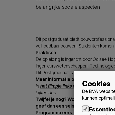
belangrijke sociale aspecten
Dit postgraduaat biedt bouwprofessional
volhoudbaar bouwen. Studenten komen in
Praktisch
De opleiding is ingericht door Odisee 
Ingenieurswetenschappen, Technologie
Dit Postgraduaat is door de Orde van Arc
Meer informatie over het postgradua
Cookies
In
het filmpje links onderaan
leggen doce
De BVA website 
kijken dus.
kunnen optimali
Twijfel je nog? Woon dan
gratis
de eer
geef dan een seintje voor 6/9 aan
he
Essentie
Programma eerste lesdag: