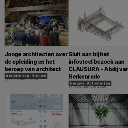
Jonge architecten over
Sluit aan bij het
de opleiding en het
infosteel bezoek aan
beroep van architect
CLAUSURA - Abdij va
Herkenrode
Activiteiten
Nieuws
20 oktober 2026
schedule
Nieuws
Activiteiten
15 september 2026
schedule