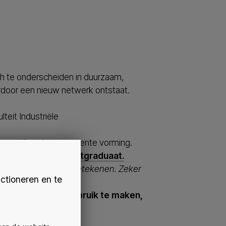
ch te onderscheiden in duurzaam,
rdoor een nieuw netwerk ontstaat.
teit Industriële
e meetellen als permanente vorming.
pagina van het postgraduaat.
duaat voor jou kan betekenen. Zeker
ctioneren en te
. Wens je hiervan gebruik te maken,