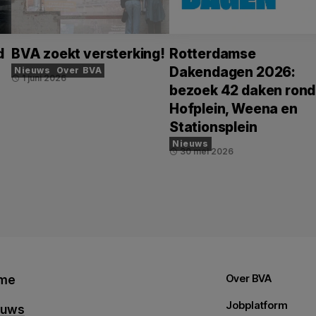
d
BVA zoekt versterking!
Rotterdamse
Dakendagen 2026:
Nieuws
Over BVA
1 juni 2026
schedule
bezoek 42 daken rond
Hofplein, Weena en
Stationsplein
Nieuws
30 mei 2026
schedule
me
Over BVA
Jobplatform
euws