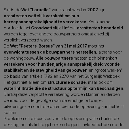
Sinds de
Wet “Laruelle”
van kracht werd in
2007
zijn
architecten wettelijk verplicht om hun
beroepsaansprakelijkheid te verzekeren
. Kort daarna
oordeelde het
Grondwettelijk Hof
dat
architecten benadeeld
werden tegenover andere bouwpartners omdat enkel zij
verplicht verzekerd waren.
De
Wet “Peeters-Borsus” van 31 mei 2017
moet het
evenwicht tussen de bouwpartners herstellen
, althans voor
de woningbouw.
Alle bouwpartners
moeten zich binnenkort
verzekeren voor hun tienjarige aansprakelijkheid voor de
stabiliteit en de stevigheid van gebouwen
en “grote werken”
op basis van artikels 1792 en 2270 van het Burgerlijk Wetboek.
Het gaat niet alleen om
structurele schade
, maar ook om
waterinfiltratie die de structuur op termijn kan beschadigen
.
Dankzij deze verplichte verzekering worden klanten en derden
behoed voor de gevolgen van de ernstige ontwerp-,
uitvoerings- en controlefouten die na de oplevering aan het licht
komen.
Problemen en discussies voor de oplevering vallen buiten de
dekking, net als lichte gebreken die geen invloed hebben op de