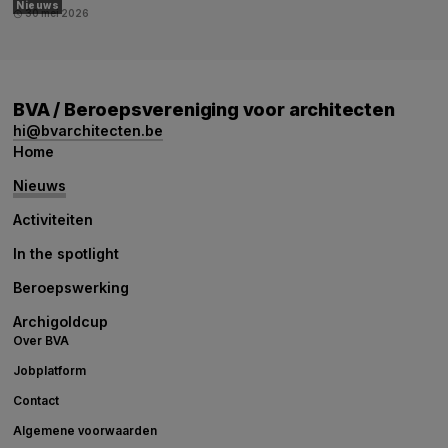
Nieuws
30 mei 2026
schedule
BVA / Beroepsvereniging voor architecten
hi@bvarchitecten.be
Home
Nieuws
Activiteiten
In the spotlight
Beroepswerking
Archigoldcup
Over BVA
Jobplatform
Contact
Algemene voorwaarden