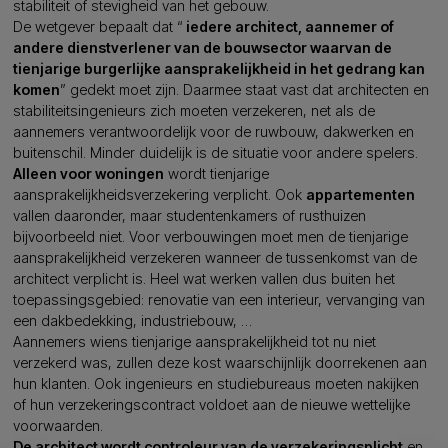
stabiliteit of stevigheid van het gebouw.
De wetgever bepaalt dat “
iedere architect, aannemer of
andere dienstverlener van de bouwsector waarvan de
tienjarige burgerlijke aansprakelijkheid in het gedrang kan
komen
” gedekt moet zijn. Daarmee staat vast dat architecten en
stabiliteitsingenieurs zich moeten verzekeren, net als de
aannemers verantwoordelijk voor de ruwbouw, dakwerken en
buitenschil. Minder duidelijk is de situatie voor andere spelers.
Alleen voor woningen
wordt tienjarige
aansprakelijkheidsverzekering verplicht. Ook
appartementen
vallen daaronder, maar studentenkamers of rusthuizen
bijvoorbeeld niet. Voor verbouwingen moet men de tienjarige
aansprakelijkheid verzekeren wanneer de tussenkomst van de
architect verplicht is. Heel wat werken vallen dus buiten het
toepassingsgebied: renovatie van een interieur, vervanging van
een dakbedekking, industriebouw, …
Aannemers wiens tienjarige aansprakelijkheid tot nu niet
verzekerd was, zullen deze kost waarschijnlijk doorrekenen aan
hun klanten. Ook ingenieurs en studiebureaus moeten nakijken
of hun verzekeringscontract voldoet aan de nieuwe wettelijke
voorwaarden.
De architect wordt controleur van de verzekeringsplicht
en