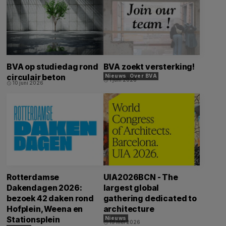
BVA op studiedag rond
BVA zoekt versterking!
circulair beton
Nieuws
Over BVA
1 juni 2026
schedule
10 juni 2026
schedule
Rotterdamse
UIA2026BCN - The
Dakendagen 2026:
largest global
bezoek 42 daken rond
gathering dedicated to
Hofplein, Weena en
architecture
Stationsplein
Nieuws
19 mei 2026
schedule