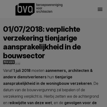
menu
01/07/2018: verplichte
verzekering tienjarige
aansprakelijkheid in de
bouwsector
Nieuws
16 april 2018
schedule
Vanaf
1 juli 2018
moeten
aannemers, architecten &
andere dienstverleners
hun
tienjarige
aansprakelijkheid in de woningbouw
verzekeren
. De
datum van de bouwvergunning zal bepalen of de
verzekering verplicht is. Hierbij zetten we de achtergrond
en r
eikwijdte van deze wet
, en de
gevolgen voor de