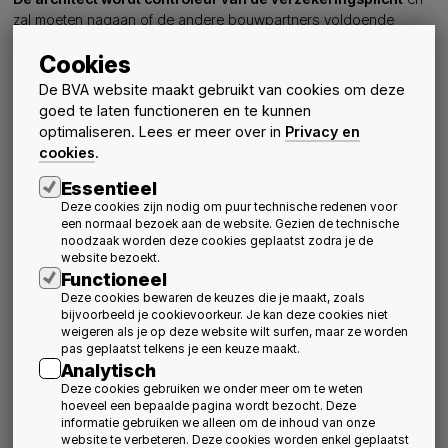
zal moeten nagaan of de andere bouwpartners voldoende
verzekerd zijn. Ook de bouwheer zelf, notarissen, de RSZ en
Cookies
zelfs de banken mogen of moeten de verzekeringsattesten
controleren.
De BVA website maakt gebruikt van cookies om deze
De tienjarige aansprakelijkheid van architecten is vandaag
goed te laten functioneren en te kunnen
gedekt in hun beroepsaansprakelijkheidsverzekering, samen met
optimaliseren. Lees er meer over in
Privacy en
alle andere elementen van hun beroepsaansprakelijkheid. In de
cookies
.
huidige stand van de wetgeving (nvdr: datum) zouden de
Essentieel
architecten enkel hun tienjarige aansprakelijkheid moeten
verzekeren.
Voor de overige elementen volgt in principe een
Deze cookies zijn nodig om puur technische redenen voor
een normaal bezoek aan de website. Gezien de technische
tweede wetsontwerp
, dat architecten en alle andere
noodzaak worden deze cookies geplaatst zodra je de
dienstverleners in de bouw verplicht om hun
website bezoekt.
beroepsaansprakelijkheid te verzekeren.
Functioneel
Tot slot nog dit:
de reikwijdte van de verplichte
Deze cookies bewaren de keuzes die je maakt, zoals
verzekeringsdekking verandert, maar niet de
bijvoorbeeld je cookievoorkeur. Je kan deze cookies niet
weigeren als je op deze website wilt surfen, maar ze worden
aansprakelijkheid zelf
. Alle bouwpartners zullen zoals vroeger
pas geplaatst telkens je een keuze maakt.
aangesproken worden bij problemen voor, tijdens en na de
Analytisch
werken; voor kleine en grote gebreken; voor woningen en
Deze cookies gebruiken we onder meer om te weten
andere projecten. U zal moeten uitmaken welke dekking u
hoeveel een bepaalde pagina wordt bezocht. Deze
verwacht en heeft.
informatie gebruiken we alleen om de inhoud van onze
Auteur artikel: AR-CO
website te verbeteren. Deze cookies worden enkel geplaatst