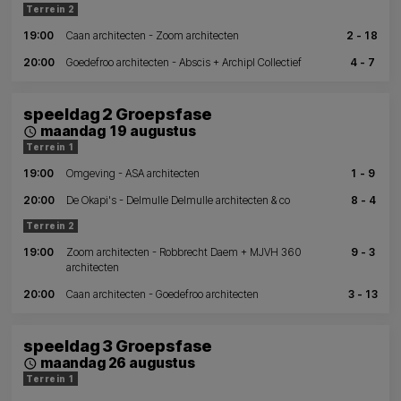
Terrein 2
19:00
Caan architecten - Zoom architecten
2 - 18
20:00
Goedefroo architecten - Abscis + Archipl Collectief
4 - 7
speeldag 2 Groepsfase
maandag 19 augustus
schedule
Terrein 1
19:00
Omgeving - ASA architecten
1 - 9
20:00
De Okapi's - Delmulle Delmulle architecten & co
8 - 4
Terrein 2
19:00
Zoom architecten - Robbrecht Daem + MJVH 360
9 - 3
architecten
20:00
Caan architecten - Goedefroo architecten
3 - 13
speeldag 3 Groepsfase
maandag 26 augustus
schedule
Terrein 1