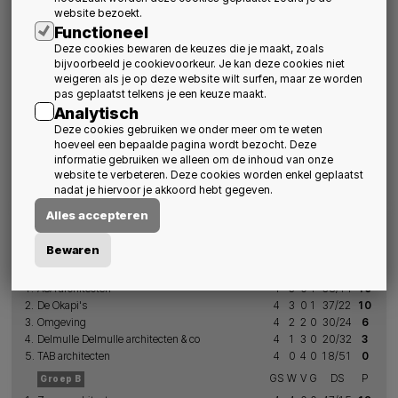
speeldag 5 Groepsfase
website bezoekt.
maandag 9 september
schedule
Functioneel
Terrein 1
Deze cookies bewaren de keuzes die je maakt, zoals
bijvoorbeeld je cookievoorkeur. Je kan deze cookies niet
19:00
Omgeving - Delmulle Delmulle architecten & co
9 - 5
weigeren als je op deze website wilt surfen, maar ze worden
20:00
TAB architecten - ASA architecten
4 - 13
pas geplaatst telkens je een keuze maakt.
Analytisch
Terrein 2
Deze cookies gebruiken we onder meer om te weten
19:00
Zoom architecten - Goedefroo architecten
10 - 4
hoeveel een bepaalde pagina wordt bezocht. Deze
informatie gebruiken we alleen om de inhoud van onze
20:00
Abscis + Archipl Collectief - Robbrecht Daem + MJVH
6 - 4
website te verbeteren. Deze cookies worden enkel geplaatst
360 architecten
nadat je hiervoor je akkoord hebt gegeven.
Alles accepteren
Klassement Groepsfase
na speeldag 5
Bewaren
GS
W
V
G
DS
P
Groep A
1.
ASA architecten
4
3
0
1
38/14
10
2.
De Okapi's
4
3
0
1
37/22
10
3.
Omgeving
4
2
2
0
30/24
6
4.
Delmulle Delmulle architecten & co
4
1
3
0
20/32
3
5.
TAB architecten
4
0
4
0
18/51
0
GS
W
V
G
DS
P
Groep B