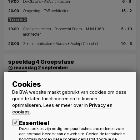
19:00
De Okapi's - ASA architecten
6 - 6
20:00
Omgeving - TAB architecten
15 - 2
Terrein 2
19:00
Caan architecten - Robbrecht Daem + MJVH 360
5 - 10
architecten
20:00
Zoom architecten - Abscis + Archipl Collectief
10 - 6
speeldag 4 Groepsfase
maandag 2 september
schedule
Terrein 1
Cookies
19:00
De Okapi's - TAB architecten
15 - 7
20:00
Delmulle Delmulle architecten & co - ASA architecten
3 - 10
De BVA website maakt gebruikt van cookies om deze
goed te laten functioneren en te kunnen
Terrein 2
optimaliseren. Lees er meer over in
Privacy en
19:00
Caan architecten - Abscis + Archipl Collectief
2 - 11
cookies
.
20:00
Goedefroo architecten - Robbrecht Daem + MJVH 360
4 - 6
Essentieel
architecten
Deze cookies zijn nodig om puur technische redenen voor
een normaal bezoek aan de website. Gezien de technische
noodzaak worden deze cookies geplaatst zodra je de