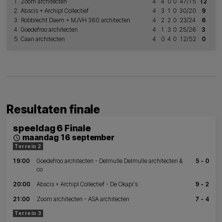
1.
Zoom architecten
4
4
0
0
47/15
12
2.
Abscis + Archipl Collectief
4
3
1
0
30/20
9
3.
Robbrecht Daem + MJVH 360 architecten
4
2
2
0
23/24
6
4.
Goedefroo architecten
4
1
3
0
25/26
3
5.
Caan architecten
4
0
4
0
12/52
0
Resultaten finale
speeldag 6 Finale
maandag 16 september
schedule
Terrein 2
19:00
Goedefroo architecten - Delmulle Delmulle architecten &
5 - 0
co
20:00
Abscis + Archipl Collectief - De Okapi's
9 - 2
21:00
Zoom architecten - ASA architecten
7 - 4
Terrein 3