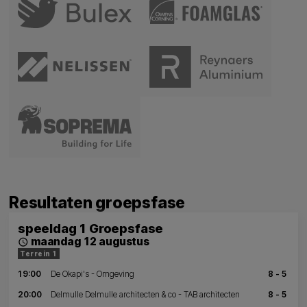
Resultaten groepsfase
speeldag 1 Groepsfase
maandag 12 augustus
schedule
Terrein 1
19:00
De Okapi's - Omgeving
8 - 5
20:00
Delmulle Delmulle architecten & co - TAB architecten
8 - 5