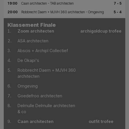
19:00
Caan architecten - TAB architecten
7 - 5
20:00
Robbrecht Daem + MJVH 360 architecten - Omgeving
5 - 4
Klassement Finale
1.
Zoom architecten
archigoldcup trofee
2.
ASA architecten
3.
Abscis + Archipl Collectief
4.
De Okapi's
5.
Robbrecht Daem + MJVH 360
architecten
6.
Omgeving
7.
Goedefroo architecten
8.
Delmulle Delmulle architecten
& co
9.
Caan architecten
outfit trofee