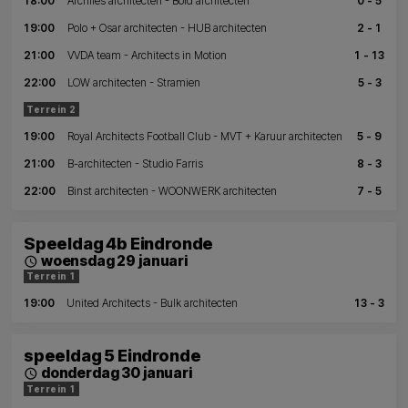
18:00
Archiles architecten - Bold architecten
0 - 5
19:00
Polo + Osar architecten - HUB architecten
2 - 1
21:00
VVDA team - Architects in Motion
1 - 13
22:00
LOW architecten - Stramien
5 - 3
Terrein 2
19:00
Royal Architects Football Club - MVT + Karuur architecten
5 - 9
21:00
B-architecten - Studio Farris
8 - 3
22:00
Binst architecten - WOONWERK architecten
7 - 5
Speeldag 4b Eindronde
woensdag 29 januari
schedule
Terrein 1
19:00
United Architects - Bulk architecten
13 - 3
speeldag 5 Eindronde
donderdag 30 januari
schedule
Terrein 1