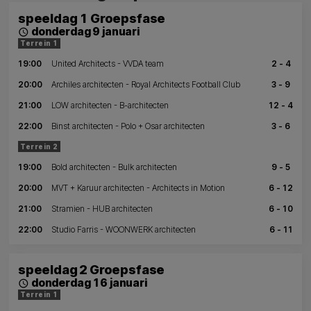
speeldag 1 Groepsfase
donderdag 9 januari
schedule
Terrein 1
19:00
United Architects - VVDA team
2 - 4
20:00
Archiles architecten - Royal Architects Football Club
3 - 9
21:00
LOW architecten - B-architecten
12 - 4
22:00
Binst architecten - Polo + Osar architecten
3 - 6
Terrein 2
19:00
Bold architecten - Bulk architecten
9 - 5
20:00
MVT + Karuur architecten - Architects in Motion
6 - 12
21:00
Stramien - HUB architecten
6 - 10
22:00
Studio Farris - WOONWERK architecten
6 - 11
speeldag 2 Groepsfase
donderdag 16 januari
schedule
Terrein 1