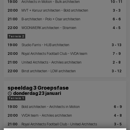
19:00
Architects in Motion - Bulk architecten
10 - 11
20:00
MVT + Karuur architecten - Bold architecten
3 - 3
21:00
B-architecten - Polo + Osar architecten
6 - 6
22:00
WOONWERK architecten - Stramien
4 - 5
Terrein 2
19:00
Studio Farris - HUB architecten
3 - 13
20:00
Royal Architects Football Club - VVDA team
7 - 9
21:00
United Architects - Archiles architecten
2 - 8
22:00
Binst architecten - LOW architecten
3 - 12
speeldag 3 Groepsfase
donderdag 23 januari
schedule
Terrein 1
19:00
Bold architecten - Architects in Motion
6 - 9
20:00
VVDA team - Archiles architecten
4 - 8
21:00
Royal Architects Football Club - United Architects
3 - 5