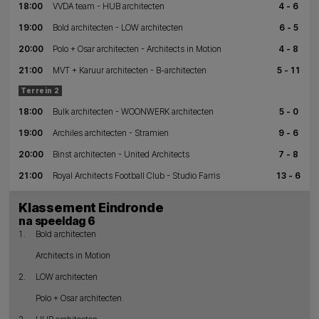
18:00
VVDA team - HUB architecten
4 - 6
19:00
Bold architecten - LOW architecten
6 - 5
20:00
Polo + Osar architecten - Architects in Motion
4 - 8
21:00
MVT + Karuur architecten - B-architecten
5 - 11
Terrein 2
18:00
Bulk architecten - WOONWERK architecten
5 - 0
19:00
Archiles architecten - Stramien
9 - 6
20:00
Binst architecten - United Architects
7 - 8
21:00
Royal Architects Football Club - Studio Farris
13 - 6
Klassement Eindronde
na speeldag 6
1.
Bold architecten
Architects in Motion
2.
LOW architecten
Polo + Osar architecten