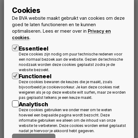
22:00
Studio Farris - Stramien
1 - 11
Cookies
Terrein 2
De BVA website maakt gebruikt van cookies om deze
19:00
WOONWERK architecten - HUB architecten
5 - 6
goed te laten functioneren en te kunnen
20:00
Bulk architecten - MVT + Karuur architecten
7 - 7
optimaliseren. Lees er meer over in
Privacy en
cookies
.
21:00
LOW architecten - Polo + Osar architecten
8 - 3
Essentieel
22:00
B-architecten - Binst architecten
7 - 5
Deze cookies zijn nodig om puur technische redenen voor
een normaal bezoek aan de website. Gezien de technische
Klassement Groepsfase
noodzaak worden deze cookies geplaatst zodra je de
na speeldag 3
website bezoekt.
Functioneel
GS
W
V
G
DS
P
Groep A
Deze cookies bewaren de keuzes die je maakt, zoals
1.
Archiles architecten
3
2
1
0
19/15
6
bijvoorbeeld je cookievoorkeur. Je kan deze cookies niet
2.
VVDA team
3
2
1
0
17/17
6
weigeren als je op deze website wilt surfen, maar ze worden
3.
Royal Architects Football Club
3
1
2
0
19/17
3
pas geplaatst telkens je een keuze maakt.
4.
United Architects
3
1
2
0
9/15
3
Analytisch
GS
W
V
G
DS
P
Deze cookies gebruiken we onder meer om te weten
Groep B
hoeveel een bepaalde pagina wordt bezocht. Deze
1.
Architects in Motion
3
2
1
0
31/23
6
informatie gebruiken we alleen om de inhoud van onze
2.
Bold architecten
3
1
1
1
18/17
4
website te verbeteren. Deze cookies worden enkel geplaatst
3.
Bulk architecten
3
1
1
1
23/26
4
nadat je hiervoor je akkoord hebt gegeven.
4.
MVT + Karuur architecten
3
0
1
2
16/22
2