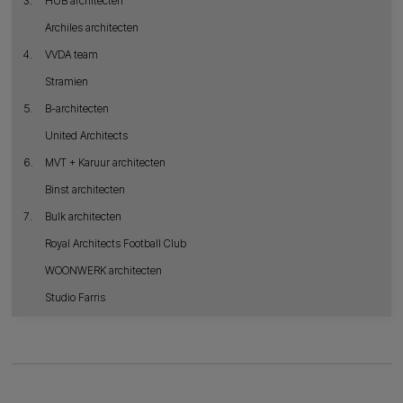
3.
HUB architecten
Archiles architecten
4.
VVDA team
Stramien
5.
B-architecten
United Architects
6.
MVT + Karuur architecten
Binst architecten
7.
Bulk architecten
Royal Architects Football Club
WOONWERK architecten
Studio Farris