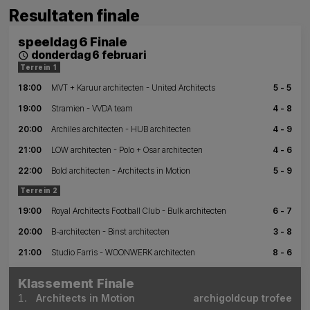
Resultaten finale
speeldag 6 Finale
donderdag 6 februari
schedule
Terrein 1
18:00
MVT + Karuur architecten - United Architects
5 - 5
19:00
Stramien - VVDA team
4 - 8
20:00
Archiles architecten - HUB architecten
4 - 9
21:00
LOW architecten - Polo + Osar architecten
4 - 6
22:00
Bold architecten - Architects in Motion
5 - 9
Terrein 2
19:00
Royal Architects Football Club - Bulk architecten
6 - 7
20:00
B-architecten - Binst architecten
3 - 8
21:00
Studio Farris - WOONWERK architecten
8 - 6
Klassement Finale
1.
Architects in Motion
archigoldcup trofee