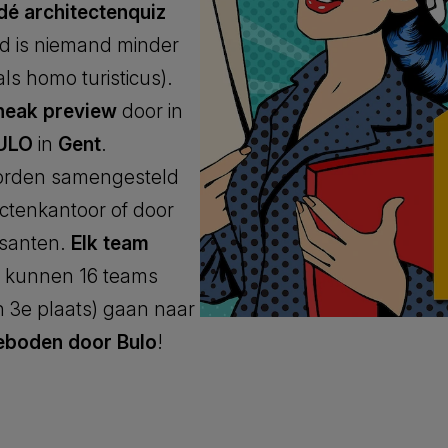
dé architectenquiz
nd is niemand minder
s homo turisticus).
neak preview
door in
BULO
in
Gent
.
rden samengesteld
ectenkantoor of door
isanten.
Elk team
r kunnen 16 teams
 3e plaats) gaan naar
geboden door Bulo
!