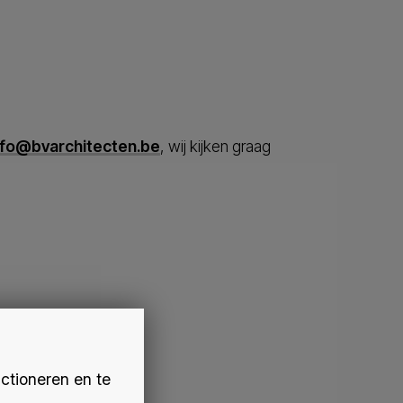
nfo@bvarchitecten.be
, wij kijken graag
ctioneren en te