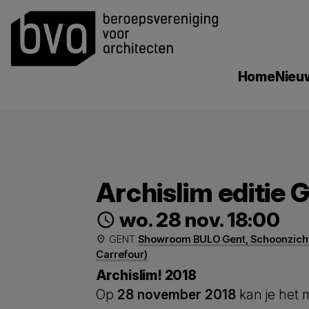
search
Home
Nieu
Archislim editie 
wo. 28 nov. 18:00
schedule
GENT
Showroom BULO Gent, Schoonzichts
place
Carrefour)
Archislim! 2018
Op
28 november 2018
kan je het