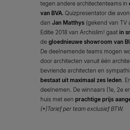
tegen andere architectenteams in
van BVA.
Quizpresentator die avo
dan
Jan Matthys
(gekend van TV al
Editie 2018 van Archislim! gaat
in s
de
gloednieuwe showroom van 
De deelnemende teams mogen wo
door architecten vanuit één archit
bevriende architecten en sympath
bestaat uit maximaal zes leden
. E
deelnemen. De winnaars (1e, 2e en
huis met een
prachtige prijs aan
(*)Tarief per team exclusief BTW.