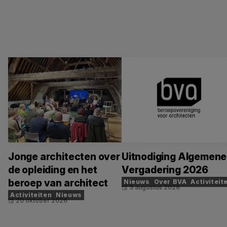
Jonge architecten over
Uitnodiging Algemene
de opleiding en het
Vergadering 2026
beroep van architect
Nieuws
Over BVA
Activiteit
3 augustus 2026
event
Activiteiten
Nieuws
20 oktober 2026
event