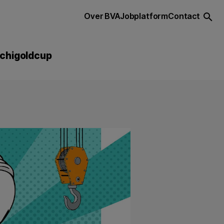
Over BVA
Jobplatform
Contact
search
chigoldcup