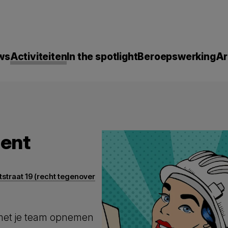
ws
Activiteiten
In the spotlight
Beroepswerking
Ar
Gent
traat 19 (recht tegenover
 met je team opnemen