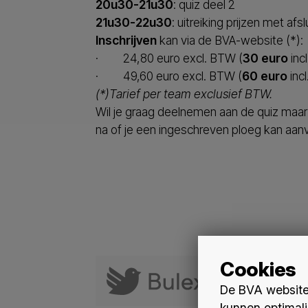
20u30-21u30
: quiz deel 2
21u30-22u30
: uitreiking prijzen met a
Inschrijven
kan via de BVA-website (*):
· 24,80 euro excl. BTW (
30 euro
inc
· 49,60 euro excl. BTW (
60 euro
inc
(*)Tarief per team exclusief BTW.
Wil je graag deelnemen aan de quiz maa
na of je een ingeschreven ploeg kan aanv
Cookies
De BVA website 
kunnen optimali