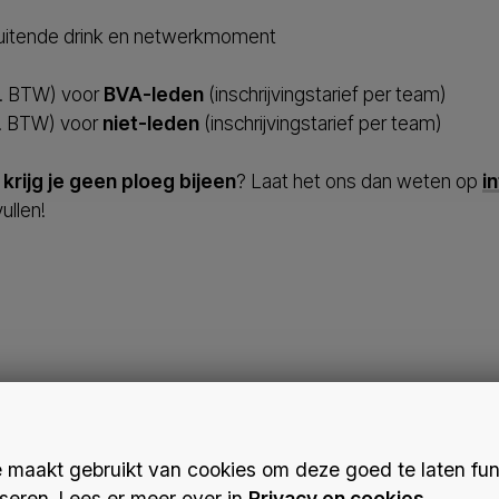
fsluitende drink en netwerkmoment
l. BTW) voor
BVA-leden
(inschrijvingstarief per team)
l. BTW) voor
niet-leden
(inschrijvingstarief per team)
r
krijg je geen ploeg bijeen
? Laat het ons dan weten op
i
ullen!
Met steun van
maakt gebruikt van cookies om deze goed te laten fun
seren. Lees er meer over in
Privacy en cookies
.